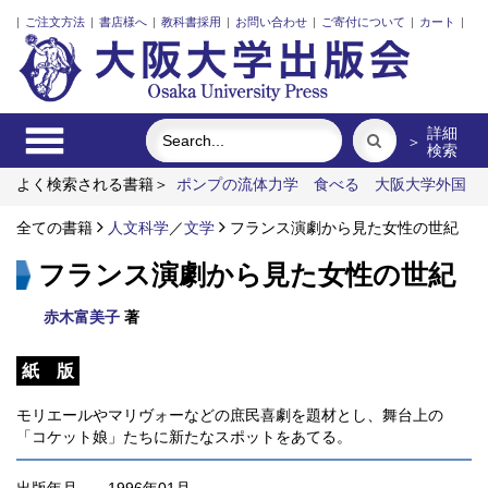
|
ご注文方法
|
書店様へ
|
教科書採用
|
お問い合わせ
|
ご寄付について
|
カート
|
詳細
＞
検索
よく検索される書籍＞
ポンプの流体力学
食べる
大阪大学外国
語学部 世界の言語シリーズ17 アラビア語 別冊
学習意識改革
ノート
全ての書籍
田中敦子と具体美術協会
人文科学
／
文学
フランス演劇から見た女性の世紀
伝統社会の司法利用
フランス演劇から見た女性の世紀
赤木富美子
著
紙 版
モリエールやマリヴォーなどの庶民喜劇を題材とし、舞台上の
「コケット娘」たちに新たなスポットをあてる。
出版年月
1996年01月