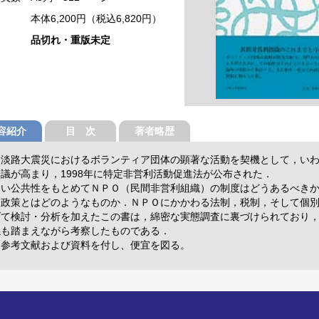
本体6,200円（税込6,820円）
品切れ・重版未定
容紹介
目 次
著者略歴
・淡路大震災におけるボランティア団体の顕著な活動を契機として，い
議が高まり，1998年に特定非営利活動促進法が公布された．
よい公共性をもとめてＮＰＯ（民間非営利組織）の制度はどうあるべき
Ｏ政策とはどのようなものか．ＮＰＯにかかわる法制，税制，そして個
げて検討・分析を加えたこの書は，綿密な実態調査に裏づけられており
係も踏まえながら考察したものである．
な参考文献および資料を付し、便宜を図る。