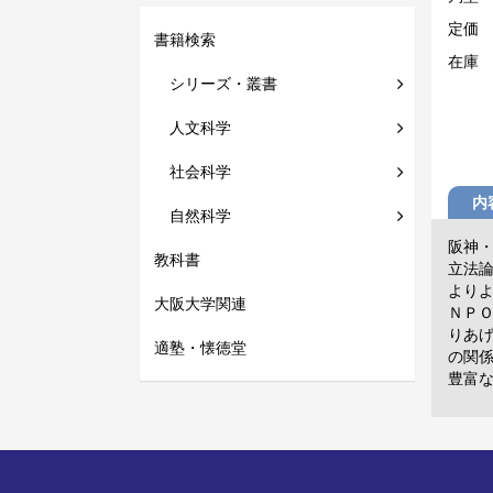
定価
書籍検索
在庫
シリーズ・叢書
人文科学
社会科学
内
自然科学
阪神
教科書
立法論
より
大阪大学関連
ＮＰ
りあ
適塾・懐徳堂
の関
豊富