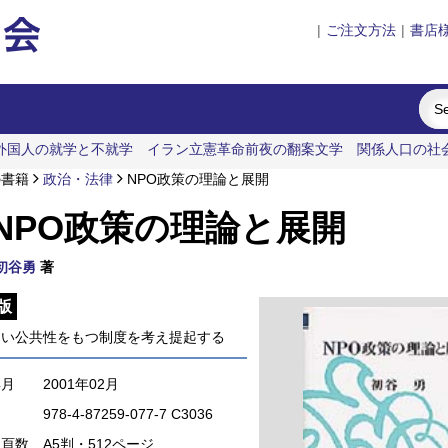
|
ご注文方法
|
書店
外国人の就学と不就学
イラン立憲革命前夜の翻案文学
関係人口の社
の書籍
政治・法律
NPO政策の理論と展開
NPO政策の理論と展開
初谷勇
著
版
よい公共性をもつ制度を考え提起する
年月
2001年02月
978-4-87259-077-7 C3036
・頁数
A5判・512ページ