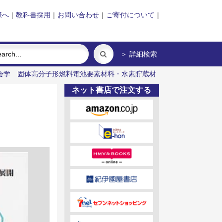
様へ
|
教科書採用
|
お問い合わせ
|
ご寄付について
|
＞ 詳細検索
会学
固体高分子形燃料電池要素材料・水素貯蔵材
ネット書店で注文する