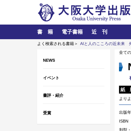
書 籍
電子書籍
近 刊
よく検索される書籍＞
AIと人のこころの近未来
料の知的設計
マラーティー語＝日本語辞典
全て
NEWS
イベント
紙 
書評・紹介
より
出版
受賞
ISBN
判型