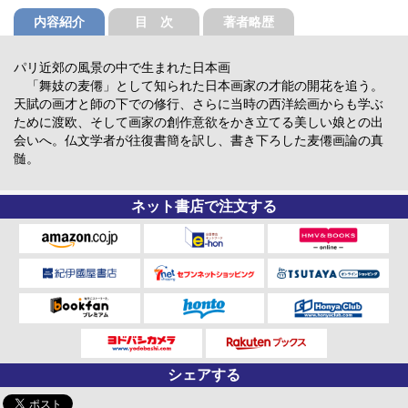
内容紹介
目 次
著者略歴
パリ近郊の風景の中で生まれた日本画
「舞妓の麦僊」として知られた日本画家の才能の開花を追う。
天賦の画才と師の下での修行、さらに当時の西洋絵画からも学ぶ
ために渡欧、そして画家の創作意欲をかき立てる美しい娘との出
会いへ。仏文学者が往復書簡を訳し、書き下ろした麦僊画論の真
髄。
ネット書店で注文する
シェアする