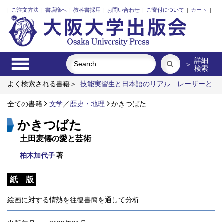
|
ご注文方法
|
書店様へ
|
教科書採用
|
お問い合わせ
|
ご寄付について
|
カート
|
詳細
＞
検索
よく検索される書籍＞
技能実習生と日本語のリアル
レーザーと
プラズマと粒子ビーム
明治・大正・昭和の細菌学者たち
ロシ
ア語
全ての書籍
アーミッシュキルトを訪ねて
文学
／
歴史・地理
かきつばた
近代日本における企業家の
諸系譜
かきつばた
土田麦僊の愛と芸術
柏木加代子
著
紙 版
絵画に対する情熱を往復書簡を通して分析