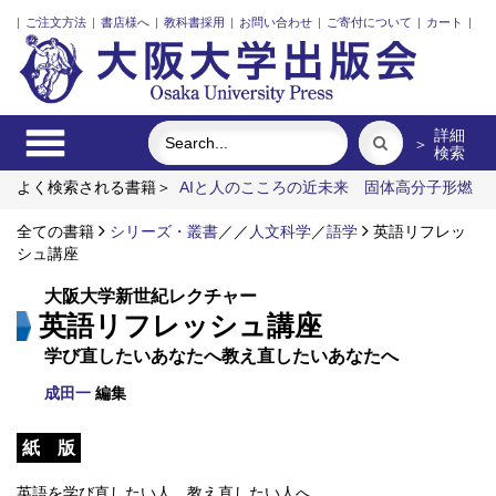
|
ご注文方法
|
書店様へ
|
教科書採用
|
お問い合わせ
|
ご寄付について
|
カート
|
詳細
＞
検索
よく検索される書籍＞
AIと人のこころの近未来
固体高分子形燃
料電池要素材料・水素貯蔵材料の知的設計
関係人口の社会学
全ての書籍
インドネシア上演芸術の世界
シリーズ・叢書
／
／
イラン立憲革命前夜の翻案文学
人文科学
／
語学
英語リフレッ
シュ講座
マラーティー語＝日本語辞典
大阪大学新世紀レクチャー
英語リフレッシュ講座
学び直したいあなたへ教え直したいあなたへ
成田一
編集
紙 版
英語を学び直したい人，教え直したい人へ