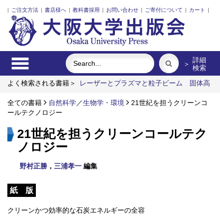
|
ご注文方法
|
書店様へ
|
教科書採用
|
お問い合わせ
|
ご寄付について
|
カート
|
詳細
＞
検索
よく検索される書籍＞
レーザーとプラズマと粒子ビーム
固体高
分子形燃料電池要素材料・水素貯蔵材料の知的設計
明治・大
正・昭和の細菌学者たち
全ての書籍
自然科学
／
生物学・環境
リスク意思決定論
21世紀を担うクリーンコ
外国人介護士と働
くための異文化理解
ールテクノロジー
食べる
21世紀を担うクリーンコールテク
ノロジー
野村正勝
，
三浦孝一
編集
紙 版
クリーンかつ効率的な石炭エネルギーの全容