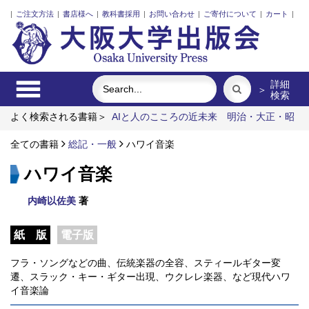
|
ご注文方法
|
書店様へ
|
教科書採用
|
お問い合わせ
|
ご寄付について
|
カート
|
詳細
＞
検索
よく検索される書籍＞
AIと人のこころの近未来
明治・大正・昭
和の細菌学者たち
食べる
外国人介護士と働くための異文化理
解
全ての書籍
固体高分子形燃料電池要素材料・水素貯蔵材料の知的設計
総記・一般
ハワイ音楽
ワーキングメモリと人間の知性
ハワイ音楽
内崎以佐美
著
紙 版
電子版
フラ・ソングなどの曲、伝統楽器の全容、スティールギター変
遷、スラック・キー・ギター出現、ウクレレ楽器、など現代ハワ
イ音楽論