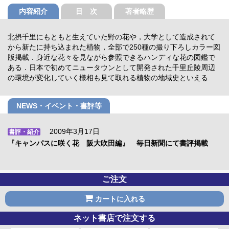
内容紹介
目 次
著者略歴
北摂千里にもともと生えていた野の花や，大学として造成されて
から新たに持ち込まれた植物，全部で250種の撮り下ろしカラー図
版掲載．身近な花々を見ながら参照できるハンディな花の図鑑で
ある．日本で初めてニュータウンとして開発された千里丘陵周辺
の環境が変化していく様相も見て取れる植物の地域史といえる.
NEWS・イベント・書評等
2009年3月17日
書評・紹介
『キャンパスに咲く花 阪大吹田編』 毎日新聞にて書評掲載
ご注文
カートに入れる
ネット書店で注文する