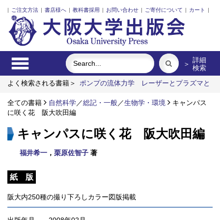
|
ご注文方法
|
書店様へ
|
教科書採用
|
お問い合わせ
|
ご寄付について
|
カート
|
詳細
＞
検索
よく検索される書籍＞
ポンプの流体力学
レーザーとプラズマと
粒子ビーム
外国人介護士と働くための異文化理解
固体高分子
形燃料電池要素材料・水素貯蔵材料の知的設計
全ての書籍
自然科学
／
総記・一般
／
生物学・環境
三人の藤野先
キャンパス
生、その生涯と交流
に咲く花 阪大吹田編
キャンパスに咲く花 阪大吹田編
福井希一
，
栗原佐智子
著
紙 版
阪大内250種の撮り下ろしカラー図版掲載
出版年月
2008年02月