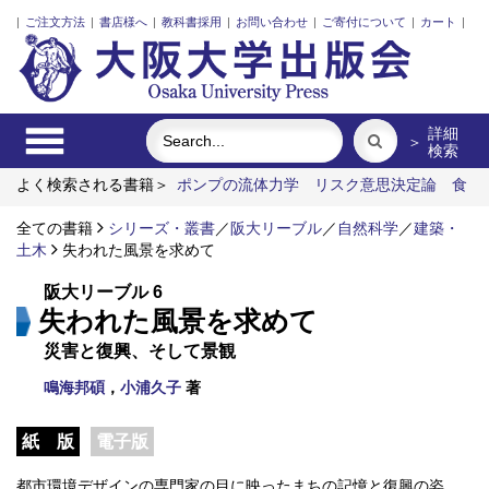
|
ご注文方法
|
書店様へ
|
教科書採用
|
お問い合わせ
|
ご寄付について
|
カート
|
詳細
＞
検索
よく検索される書籍＞
ポンプの流体力学
リスク意思決定論
食
べる
外国人介護士と働くための異文化理解
市場化のなかの北
欧諸国と日本の介護
全ての書籍
シリーズ・叢書
明治・大正・昭和の細菌学者たち
／
阪大リーブル
／
自然科学
／
建築・
土木
失われた風景を求めて
阪大リーブル 6
失われた風景を求めて
災害と復興、そして景観
鳴海邦碩
，
小浦久子
著
紙 版
電子版
都市環境デザインの専門家の目に映ったまちの記憶と復興の姿。