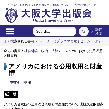
|
ご注文方法
|
書店様へ
|
教科書採用
|
お問い合わせ
|
ご寄付について
|
カート
|
詳細
＞
検索
よく検索される書籍＞
レーザーとプラズマと粒子ビーム
明治・
大正・昭和の細菌学者たち
ポンプの流体力学
近代日本におけ
る企業家の諸系譜
全ての書籍
社会科学
台湾華語
／
政治・法律
食べる
アメリカにおける公用収用
と財産権
アメリカにおける公用収用と財産
権
中村孝一郎
著
紙 版
アメリカ合衆国の公用収容条項と財産権について,比較憲法的観点
から考察する