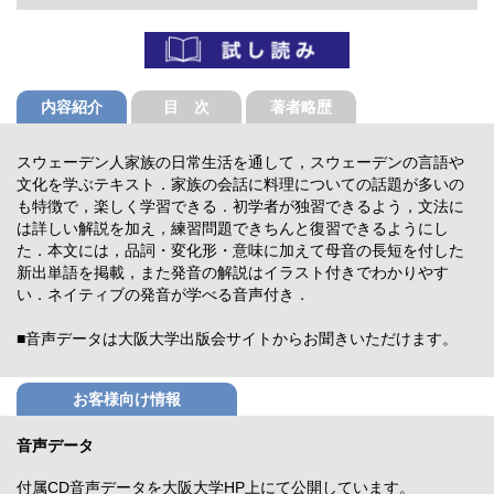
内容紹介
目 次
著者略歴
スウェーデン人家族の日常生活を通して，スウェーデンの言語や
文化を学ぶテキスト．家族の会話に料理についての話題が多いの
も特徴で，楽しく学習できる．初学者が独習できるよう，文法に
は詳しい解説を加え，練習問題できちんと復習できるようにし
た．本文には，品詞・変化形・意味に加えて母音の長短を付した
新出単語を掲載，また発音の解説はイラスト付きでわかりやす
い．ネイティブの発音が学べる音声付き．
■音声データは大阪大学出版会サイトからお聞きいただけます。
お客様向け情報
音声データ
付属CD音声データを大阪大学HP上にて公開しています。