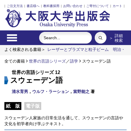
|
ご注文方法
|
書店様へ
|
教科書採用
|
お問い合わせ
|
ご寄付について
|
カート
|
詳細
＞
検索
よく検索される書籍＞
レーザーとプラズマと粒子ビーム
明治・
大正・昭和の細菌学者たち
固体高分子形燃料電池要素材料・水
素貯蔵材料の知的設計
全ての書籍
世界の言語シリーズ
リスク意思決定論
／
語学
スウェーデン語
外国人介護士と働く
ための異文化理解
食べる
世界の言語シリーズ 12
スウェーデン語
清水育男
，
ウルフ・ラーション
，
當野能之
著
紙 版
電子版
スウェーデン人家族の日常生活を通して、スウェーデンの言語や
文化を初学者向け学ぶテキスト。