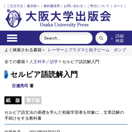
|
ご注文方法
|
書店様へ
|
教科書採用
|
お問い合わせ
|
ご寄付について
|
カート
|
詳細
＞
検索
よく検索される書籍＞
レーザーとプラズマと粒子ビーム
ポンプ
の流体力学
インドネシア上演芸術の世界
固体高分子形燃料電
池要素材料・水素貯蔵材料の知的設計
全ての書籍
人文科学
／
語学
セルビア語読解入門
Emergent Bilinguals and
Educational Challenges at Public Schools in Japan
食べる
セルビア語読解入門
百瀬亮司
著
紙 版
電子版
セルビア語文法の基礎を学んだ初級学習者を対象に，文章読解の
手助けをする教科書
出版年月
2012年03月01日