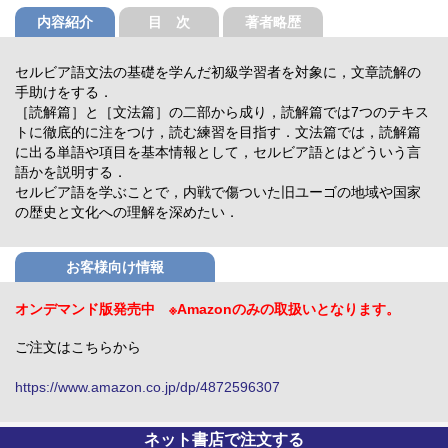
内容紹介
目 次
著者略歴
セルビア語文法の基礎を学んだ初級学習者を対象に，文章読解の
手助けをする．
［読解篇］と［文法篇］の二部から成り，読解篇では7つのテキス
トに徹底的に注をつけ，読む練習を目指す．文法篇では，読解篇
に出る単語や項目を基本情報として，セルビア語とはどういう言
語かを説明する．
セルビア語を学ぶことで，内戦で傷ついた旧ユーゴの地域や国家
の歴史と文化への理解を深めたい．
お客様向け情報
オンデマンド版発売中 ※Amazonのみの取扱いとなります。
ご注文はこちらから
https://www.amazon.co.jp/dp/4872596307
ネット書店で注文する