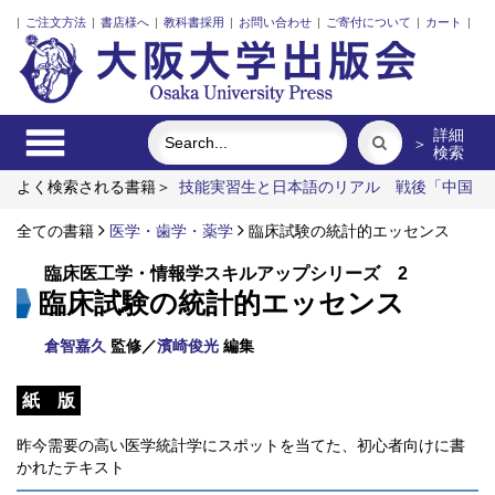
|
ご注文方法
|
書店様へ
|
教科書採用
|
お問い合わせ
|
ご寄付について
|
カート
|
詳細
＞
検索
よく検索される書籍＞
技能実習生と日本語のリアル
戦後「中国
系」亡命文学者と越境する想像力
よみがえる適塾
邪馬台国か
ら大和政権へ
全ての書籍
医学・歯学・薬学
生成される平和の民族誌
臨床試験の統計的エッセンス
ロレックスの経営史
臨床医工学・情報学スキルアップシリーズ 2
臨床試験の統計的エッセンス
倉智嘉久
監修／
濱崎俊光
編集
紙 版
昨今需要の高い医学統計学にスポットを当てた、初心者向けに書
かれたテキスト