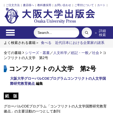
|
ご注文方法
|
書店様へ
|
教科書採用
|
お問い合わせ
|
ご寄付について
|
カート
|
詳細
＞
検索
よく検索される書籍＞
食べる
近代日本における企業家の諸系
譜
レーザーとプラズマと粒子ビーム
外国人介護士と働くため
の異文化理解
全ての書籍
シリーズ・叢書
リスク意思決定論
／
人文科学
街に拓く大学
／
総記・一般
／
社会
コ
ンフリクトの人文学 第2号
コンフリクトの人文学 第2号
大阪大学グローバルCOEプログラムコンフリクトの人文学国
際研究教育拠点
編集
紙 版
グローバルCOEプログラム「コンフリクトの人文学国際研究教育
拠点」の主要活動の一つとして創刊