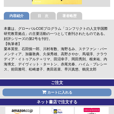
内容紹介
目 次
著者略歴
本書は、グローバルCOEプログラム「コンフリクトの人文学国際
研究教育拠点」の主要活動の一つとして創刊されたものである。
好評シリーズの第2号を刊行。
【執筆者】
栗本英世、石田慎一郎、川村有数、海野るみ、ステファン・パー
メンティア、加藤敦典、久保秀雄、高野さやか、馬場淳、クラウ
ディア・イトゥアルテ＝リマ、田沼幸子、岡田秀則、根来祐、内
海博文、デイヴィット・タートン、赤尾光春、ハイム・ブレシー
ス、前田雅司、松崎遼子、奥田若菜、早川真悠、鶴見太郎
ご注文
カートに入れる
ネット書店で注文する