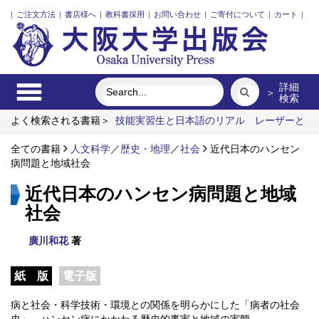
|
ご注文方法
|
書店様へ
|
教科書採用
|
お問い合わせ
|
ご寄付について
|
カート
|
詳細
＞
検索
よく検索される書籍＞
技能実習生と日本語のリアル
レーザーと
プラズマと粒子ビーム
明治・大正・昭和の細菌学者たち
ロシ
ア語
全ての書籍
「力のある学校」の探究
人文科学
／
歴史・地理
近代日本における企業家の諸系
／
社会
近代日本のハンセン
譜
病問題と地域社会
近代日本のハンセン病問題と地域
社会
廣川和花
著
紙 版
電子版
病と社会・科学技術・環境との関係を明らかにした「病者の社会
史」。ハンセン病にかかわる歴史的事実と地域の実態