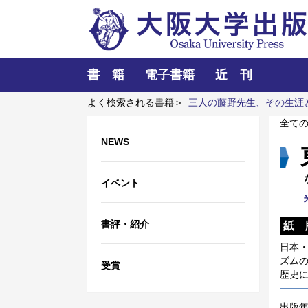
書 籍
電子書籍
近 刊
よく検索される書籍＞
三人の藤野先生、その生涯
学
民衆たちの嘆願
全て
NEWS
イベント
書評・紹介
紙 
日本
ズム
受賞
歴史
出版