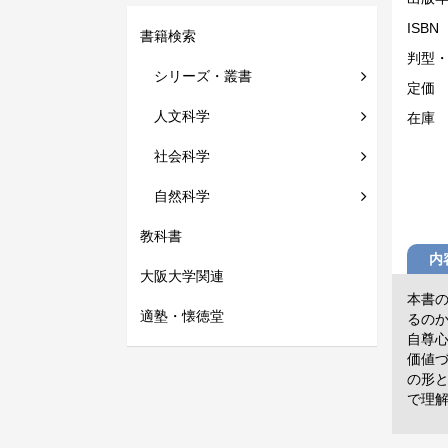
ISBN
書籍検索
判型
シリーズ・叢書
定価
人文科学
在庫
社会科学
自然科学
教科書
内
大阪大学関連
本書
適塾・懐徳堂
るの
自尊
価値
の形
で理