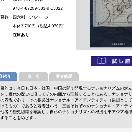
978-4-87259-383-9 C3022
・頁数
四六判・346ページ
本体3,700円（税込4,070円）
在庫あり
容紹介
目 次
著者略歴
の目的は，今日も日本・韓国・中国の間で発現するナショナリズムの対
かを，近代の歴史に沿ってその内面から理解することにある．ナショナ
心の表現であり，その根拠はナショナル・アイデンティティ（集団とし
づけるもの）であると著者はいう．三国それぞれのナショナル・アイデ
と他者の歴史認識を確認し，自己のナショナリズムの根拠を東アジア地
解することをめざす．