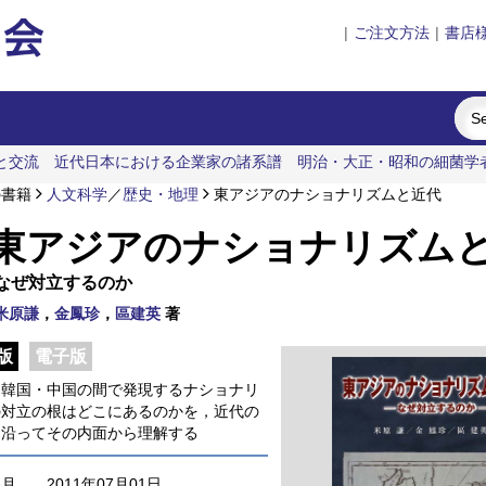
|
ご注文方法
|
書店
と交流
近代日本における企業家の諸系譜
明治・大正・昭和の細菌学
の書籍
人文科学
／
歴史・地理
東アジアのナショナリズムと近代
東アジアのナショナリズム
なぜ対立するのか
米原謙
，
金鳳珍
，
區建英
著
版
電子版
・韓国・中国の間で発現するナショナリ
の対立の根はどこにあるのかを，近代の
に沿ってその内面から理解する
年月
2011年07月01日