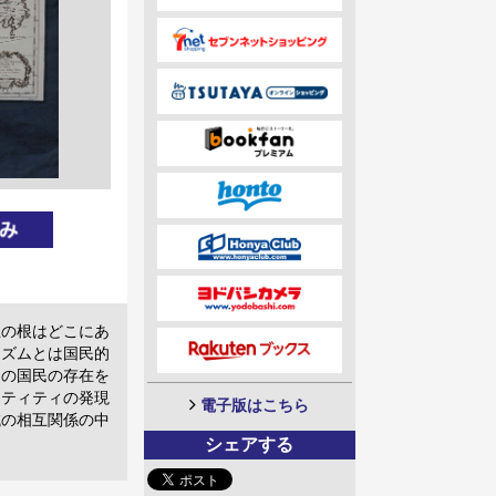
立の根はどこにあ
リズムとは国民的
ての国民の存在を
ンティティの発現
電子版はこちら
域の相互関係の中
シェアする