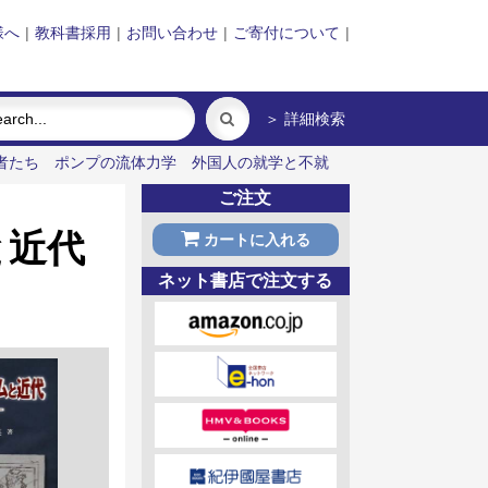
様へ
|
教科書採用
|
お問い合わせ
|
ご寄付について
|
＞ 詳細検索
者たち
ポンプの流体力学
外国人の就学と不就
ご注文
と近代
カートに入れる
ネット書店で注文する