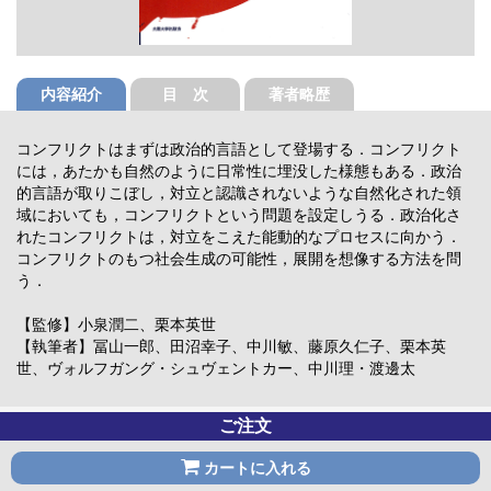
内容紹介
目 次
著者略歴
コンフリクトはまずは政治的言語として登場する．コンフリクト
には，あたかも自然のように日常性に埋没した様態もある．政治
的言語が取りこぼし，対立と認識されないような自然化された領
域においても，コンフリクトという問題を設定しうる．政治化さ
れたコンフリクトは，対立をこえた能動的なプロセスに向かう．
コンフリクトのもつ社会生成の可能性，展開を想像する方法を問
う．
【監修】小泉潤二、栗本英世
【執筆者】冨山一郎、田沼幸子、中川敏、藤原久仁子、栗本英
世、ヴォルフガング・シュヴェントカー、中川理・渡邊太
ご注文
カートに入れる