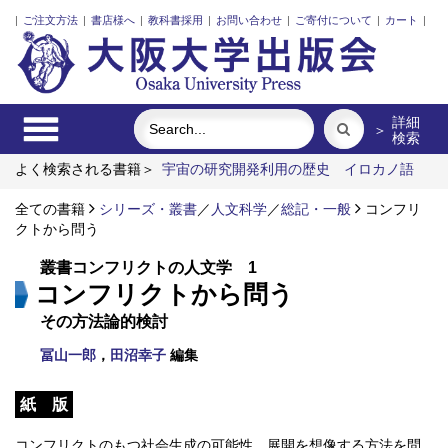
|
ご注文方法
|
書店様へ
|
教科書採用
|
お問い合わせ
|
ご寄付について
|
カート
|
詳細
＞
検索
よく検索される書籍＞
宇宙の研究開発利用の歴史
イロカノ語
鉛フリーはんだ付け入門
明治・大正・昭和の細菌学者たち
全ての書籍
「世界」をどう問うか？
シリーズ・叢書
【オンデマンド版】ねえねえはかせ、
／
人文科学
／
総記・一般
コンフリ
月のうさぎは何さいなの？
クトから問う
叢書コンフリクトの人文学 1
コンフリクトから問う
その方法論的検討
冨山一郎
，
田沼幸子
編集
紙 版
コンフリクトのもつ社会生成の可能性，展開を想像する方法を問