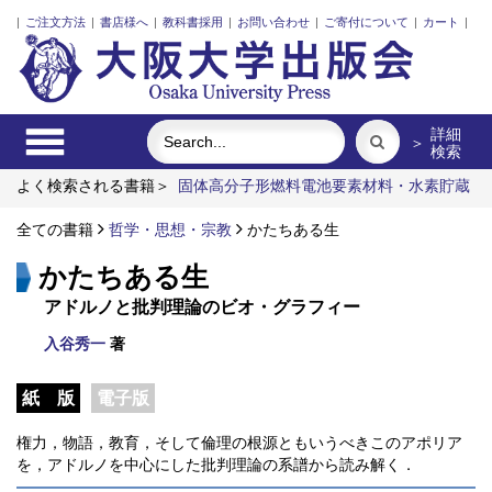
|
ご注文方法
|
書店様へ
|
教科書採用
|
お問い合わせ
|
ご寄付について
|
カート
|
詳細
＞
検索
よく検索される書籍＞
固体高分子形燃料電池要素材料・水素貯蔵
材料の知的設計
近代日本における企業家の諸系譜
発話冒頭に
おける言語要素の語順と相互行為
全ての書籍
哲学・思想・宗教
かたちある生
震災に臨む
明治・大正・昭
和の細菌学者たち
レーザーとプラズマと粒子ビーム
かたちある生
アドルノと批判理論のビオ・グラフィー
入谷秀一
著
紙 版
電子版
権力，物語，教育，そして倫理の根源ともいうべきこのアポリア
を，アドルノを中心にした批判理論の系譜から読み解く．