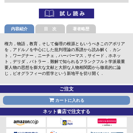
内容紹介
目 次
著者略歴
権力，物語，教育，そして倫理の根源ともいうべきこのアポリア
を，アドルノを中心にした批判理論の系譜から読み解く．カン
ト，ワーグナー，ニーチェ，ハーバーマス，サイード，ホネッ
ト，デリダ，バトラー．難解で知られるフランクフルト学派最重
要人物の思想を膨大な文献と大胆な人物相関図から徹底的に論
じ，ビオグラフィーの哲学という新地平を切り開く．
ご注文
カートに入れる
ネット書店で注文する