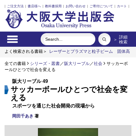
|
ご注文方法
|
書店様へ
|
教科書採用
|
お問い合わせ
|
ご寄付について
|
カート
|
詳細
＞
検索
よく検索される書籍＞
レーザーとプラズマと粒子ビーム
固体高
分子形燃料電池要素材料・水素貯蔵材料の知的設計
外国人介護
士と働くための異文化理解
全ての書籍
シリーズ・叢書
明治・大正・昭和の細菌学者たち
／
阪大リーブル
／
社会
サッカーボ
ールひとつで社会を変える
脳の神秘を探る
食べる
阪大リーブル 49
サッカーボールひとつで社会を変
える
スポーツを通じた社会開発の現場から
岡田千あき
著