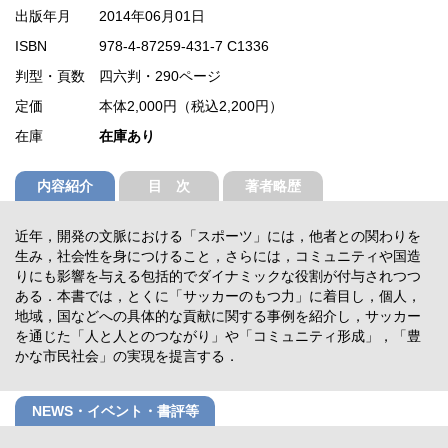
出版年月
2014年06月01日
ISBN
978-4-87259-431-7 C1336
判型・頁数
四六判・290ページ
定価
本体2,000円（税込2,200円）
在庫
在庫あり
内容紹介
目 次
著者略歴
近年，開発の文脈における「スポーツ」には，他者との関わりを
生み，社会性を身につけること，さらには，コミュニティや国造
りにも影響を与える包括的でダイナミックな役割が付与されつつ
ある．本書では，とくに「サッカーのもつ力」に着目し，個人，
地域，国などへの具体的な貢献に関する事例を紹介し，サッカー
を通じた「人と人とのつながり」や「コミュニティ形成」，「豊
かな市民社会」の実現を提言する．
NEWS・イベント・書評等