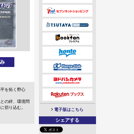
地平を拓く野心
地との絆、環境問
新に切り込む。
電子版はこちら
シェアする