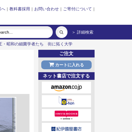
様へ
|
教科書採用
|
お問い合わせ
|
ご寄付について
|
＞ 詳細検索
正・昭和の細菌学者たち
街に拓く大学
ご注文
カートに入れる
ネット書店で注文する