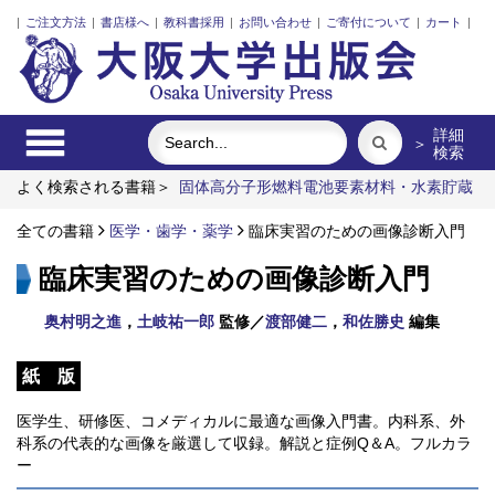
|
ご注文方法
|
書店様へ
|
教科書採用
|
お問い合わせ
|
ご寄付について
|
カート
|
詳細
＞
検索
よく検索される書籍＞
固体高分子形燃料電池要素材料・水素貯蔵
材料の知的設計
レーザーとプラズマと粒子ビーム
明治・大
正・昭和の細菌学者たち
全ての書籍
医学・歯学・薬学
食べる
臨床実習のための画像診断入門
街に拓く大学
プルースト
受容と創造
臨床実習のための画像診断入門
奥村明之進
，
土岐祐一郎
監修／
渡部健二
，
和佐勝史
編集
紙 版
医学生、研修医、コメディカルに最適な画像入門書。内科系、外
科系の代表的な画像を厳選して収録。解説と症例Q＆A。フルカラ
ー