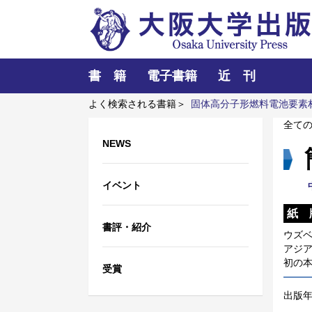
書 籍
電子書籍
近 刊
よく検索される書籍＞
固体高分子形燃料電池要素
冒頭における言語要素の語順と相互行為
ポンプ
全て
NEWS
イベント
紙 
書評・紹介
ウズ
アジ
初の
受賞
出版