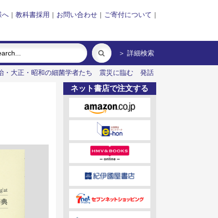
様へ
|
教科書採用
|
お問い合わせ
|
ご寄付について
|
＞ 詳細検索
治・大正・昭和の細菌学者たち
震災に臨む
発話
ネット書店で注文する