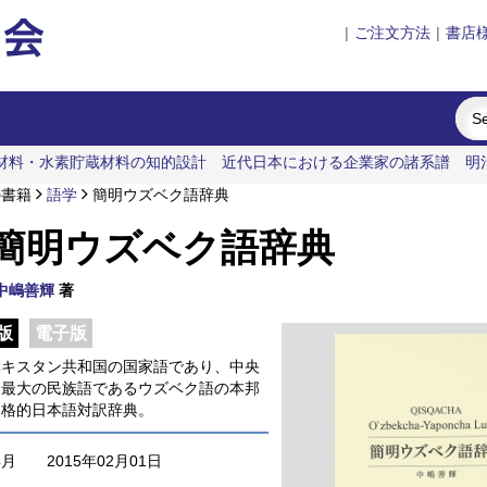
|
ご注文方法
|
書店
材料・水素貯蔵材料の知的設計
近代日本における企業家の諸系譜
明
の流体力学
の書籍
語学
簡明ウズベク語辞典
簡明ウズベク語辞典
中嶋善輝
著
版
電子版
ベキスタン共和国の国家語であり、中央
ア最大の民族語であるウズベク語の本邦
本格的日本語対訳辞典。
年月
2015年02月01日