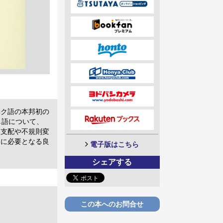
ベク語の本邦初の
し語について、
格支配や不規則変
養に必要となる良
電子版はこちら
シェアする
この本へのお問合せ