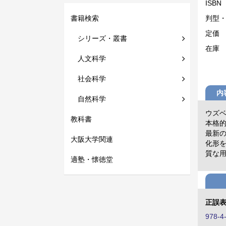
ISBN
書籍検索
判型
定価
シリーズ・叢書
在庫
人文科学
社会科学
内
自然科学
ウズ
教科書
本格的
最新
大阪大学関連
化形
質な
適塾・懐徳堂
正誤
978-4