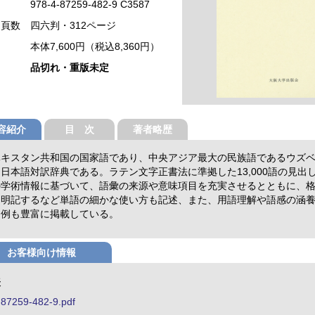
978-4-87259-482-9 C3587
・頁数
四六判・312ページ
本体7,600円（税込8,360円）
品切れ・重版未定
容紹介
目 次
著者略歴
ベキスタン共和国の国家語であり、中央アジア最大の民族語であるウズ
日本語対訳辞典である。ラテン文字正書法に準拠した13,000語の見出
の学術情報に基づいて、語彙の来源や意味項目を充実させるとともに、
を明記するなど単語の細かな使い方も記述、また、用語理解や語感の涵
用例も豊富に掲載している。
お客様向け情報
表
-87259-482-9.pdf