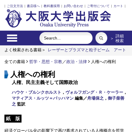
|
ご注文方法
|
書店様へ
|
教科書採用
|
お問い合わせ
|
ご寄付について
|
カート
|
詳細
＞
検索
よく検索される書籍＞
レーザーとプラズマと粒子ビーム
アート
エリアB1 5周年記念記録集 上方遊歩46景
固体高分子形燃
料電池要素材料・水素貯蔵材料の知的設計
全ての書籍
哲学・思想・宗教
／
政治・法律
韓国人と結婚した日
人権への権利
本人女性たちとアイデンティティ
心と身体のあいだ
人権への権利
人権、民主主義そして国際政治
ハウケ・ブルンクホルスト
，
ヴォルフガング・Ｒ・ケーラー
，
マティアス・ルッツ＝バッハマン
編集／
舟場保之
，
御子柴善
之
監訳
紙 版
経済グローバル化の影響下で再び希求されている人権概念を哲学