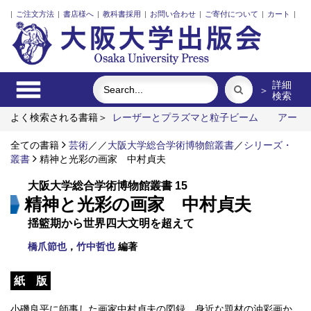
|
ご注文方法
|
書店様へ
|
教科書採用
|
お問い合わせ
|
ご寄付について
|
カート
|
詳細
＞
検索
よく検索される書籍＞
レーザーとプラズマと粒子ビーム
アー
トエリアB1 5周年記念記録集 上方遊歩46景
固体高分子形燃
料電池要素材料・水素貯蔵材料の知的設計
全ての書籍
芸術
／
／
大阪大学総合学術博物館叢書
対抗文化史
／
シリーズ・
〔オン
デマンド版〕対抗文化史
叢書
精神と光彩の画家 中村貞夫
大阪大学総合学術博物館叢書 15
精神と光彩の画家 中村貞夫
揺籃期から世界四大文明を超えて
橋爪節也
，
竹中哲也
編著
紙 版
小磯良平に師事した画家中村貞夫の図録。身近な題材の油彩画か