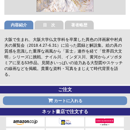
内容紹介
目 次
著者略歴
大阪で生まれ、大阪大学仏文学科を卒業した異色の洋画家中村貞
夫の展覧会（2018.4.27-6.31）に沿った図録と解説集。絵の具の
質感を意識した重厚な画風から「富士」連作を経て「世界四大文
明」シリーズに挑戦、ナイル川、インダス川、黄河からメソポタ
ミアに至る53作品。見開きいっぱいの迫力ある大型図やスケッチ
の線画などを掲載。貴重な資料・写真をまじえて時代背景を語
る。
ご注文
カートに入れる
ネット書店で注文する