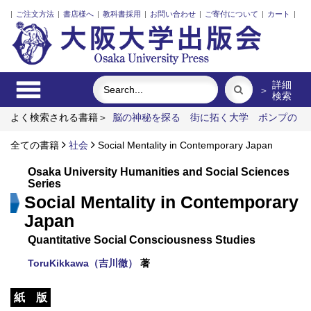
|
ご注文方法
|
書店様へ
|
教科書採用
|
お問い合わせ
|
ご寄付について
|
カート
|
詳細
＞
検索
よく検索される書籍＞
脳の神秘を探る
街に拓く大学
ポンプの
流体力学
戦間期日英帝国間貿易史
食べる
レーザーとプラズ
マと粒子ビーム
全ての書籍
社会
Social Mentality in Contemporary Japan
Osaka University Humanities and Social Sciences
Series
Social Mentality in Contemporary
Japan
Quantitative Social Consciousness Studies
ToruKikkawa（吉川徹）
著
紙 版