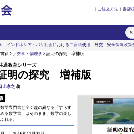
|
ご注文方法
|
書店
学
インドネシア・バリ社会における二言語使用
外交・安全保障政策
の書籍
／
数学・物理学
証明の探究 増補版
共通教育シリーズ
証明の探究 増補版
日比孝之
著
版
の数学専門書と全く趣の異なる「すらす
読める数学書」はそのまま、数学の楽し
もふれる。
年月
2016年11月01日