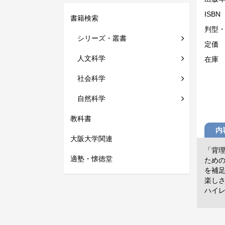
ISBN
書籍検索
判型
シリーズ・叢書
定価
人文科学
在庫
社会科学
自然科学
教科書
内
大阪大学関連
「背
適塾・懐徳堂
ため
を補
楽し
ハイ