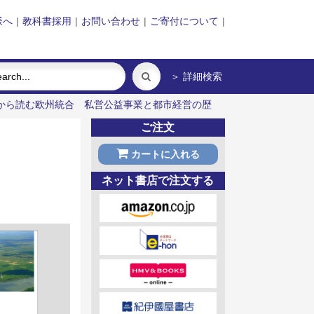
様へ
|
教科書採用
|
お問い合わせ
|
ご寄付について
|
＞ 詳細検索
から読む欧州統合
私営公益事業と都市経営の歴
ご注文
カートに入れる
ネット書店で注文する