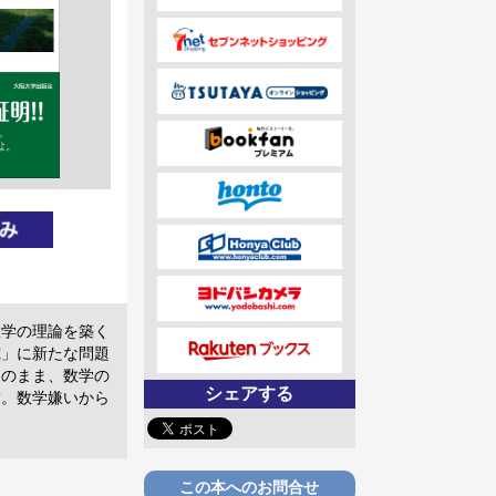
数学の理論を築く
究」に新たな問題
そのまま、数学の
シェアする
補。数学嫌いから
この本へのお問合せ