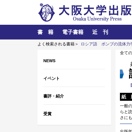
書 籍
電子書籍
近 刊
よく検索される書籍＞
ロシア語
ポンプの流体力
史
ピリジルアミノ化による糖鎖解析
全て
NEWS
イベント
書評・紹介
紙 
一般
らと
受賞
さに
出版