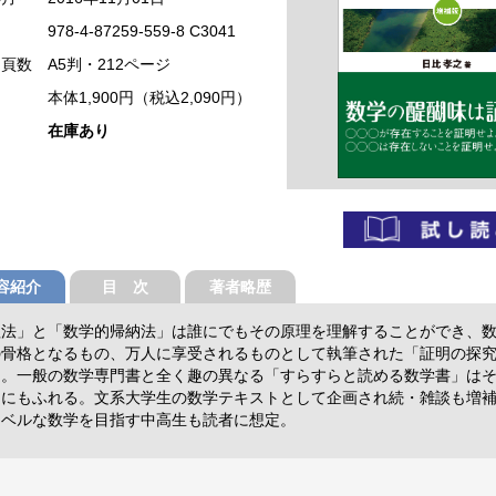
978-4-87259-559-8 C3041
・頁数
A5判・212ページ
本体1,900円（税込2,090円）
在庫あり
容紹介
目 次
著者略歴
理法」と「数学的帰納法」は誰にでもその原理を理解することができ、
の骨格となるもの、万人に享受されるものとして執筆された「証明の探
足。一般の数学専門書と全く趣の異なる「すらすらと読める数学書」は
さにもふれる。文系大学生の数学テキストとして企画され続・雑談も増
レベルな数学を目指す中高生も読者に想定。