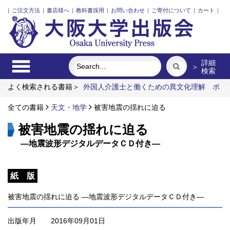
|
ご注文方法
|
書店様へ
|
教科書採用
|
お問い合わせ
|
ご寄付について
|
カート
|
詳細
＞
検索
よく検索される書籍＞
外国人介護士と働くための異文化理解
ポ
ンプの流体力学
三人の藤野先生、その生涯と交流
固体高分子
形燃料電池要素材料・水素貯蔵材料の知的設計
全ての書籍
天文・地学
被害地震の揺れに迫る
リスク意思決定
論
食べる
被害地震の揺れに迫る
―地震波形デジタルデータＣＤ付き―
紙 版
被害地震の揺れに迫る ―地震波形デジタルデータＣＤ付き―
出版年月
2016年09月01日