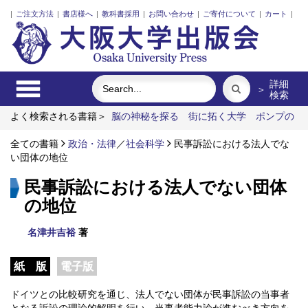
|
ご注文方法
|
書店様へ
|
教科書採用
|
お問い合わせ
|
ご寄付について
|
カート
|
詳細
＞
検索
よく検索される書籍＞
脳の神秘を探る
街に拓く大学
ポンプの
流体力学
戦間期日英帝国間貿易史
レーザーとプラズマと粒子
ビーム
全ての書籍
食べる
政治・法律
／
社会科学
民事訴訟における法人でな
い団体の地位
民事訴訟における法人でない団体
の地位
名津井吉裕
著
紙 版
電子版
ドイツとの比較研究を通じ、法人でない団体が民事訴訟の当事者
となる訴訟の理論的解明を行い、当事者能力論が進むべき方向を