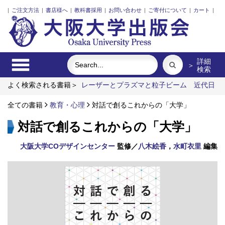
|
ご注文方法
|
書店様へ
|
教科書採用
|
お問い合わせ
|
ご寄付について
|
カート
|
詳細
＞
検索
よく検索される書籍＞
レーザーとプラズマと粒子ビーム
近代日
本における企業家の諸系譜
ポンプの流体力学
インドネシア上
演芸術の世界
全ての書籍
教育・心理
固体高分子形燃料電池要素材料・水素貯蔵材料の
対話で創るこれからの「大学」
知的設計
ロシア語
対話で創るこれからの「大学」
大阪大学COデザインセンター
監修／
八木絵香
，
水町衣里
編集