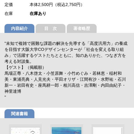
定価
本体2,500円（税込2,750円）
在庫
在庫あり
内容紹介
目 次
著者略歴
"未知で複雑で困難な課題の解決を先導する「高度汎用力」の養成
を目指す大阪大学COデザインセンターが「社会を変える取り組
み」で活躍するゲストたちとともに、知のありかた、つなぎ方を
考える対談集。
【ゲスト】（掲載順）
馬場正尊・八木啓太・小笠原舞・小竹めぐみ・若林恵・稲村和
美・東浦亮典・人見光夫・平田オリザ・江間有沙・水野祐・石川
新一・岩田有史・座馬耕一郎・相川高信・吉澤剛・内田由紀子・
神里達博
"
関連書籍