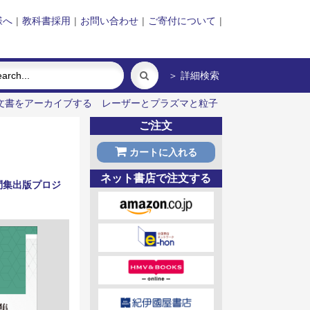
様へ
|
教科書採用
|
お問い合わせ
|
ご寄付について
|
＞ 詳細検索
文書をアーカイブする
レーザーとプラズマと粒子
ご注文
カートに入れる
ネット書店で注文する
問集出版プロジ