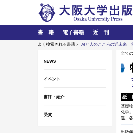
書 籍
電子書籍
近 刊
よく検索される書籍＞
AIと人のこころの近未来
ビーム
ワーキングメモリと人間の知性
全て
NEWS
イベント
書評・紹介
紙 
基礎
化学」
受賞
選、
出版