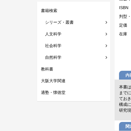
ISBN
書籍検索
判型
シリーズ・叢書
定価
人文科学
在庫
社会科学
自然科学
教科書
内
大阪大学関連
本書
適塾・懐徳堂
まで
ておき
構成
研究
関