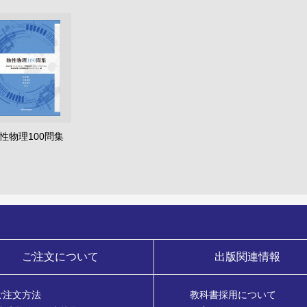
性物理100問集
ご注文について
出版関連情報
ご注文方法
教科書採用について