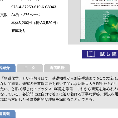
978-4-87259-610-6 C3043
・頁数
A4判・276ページ
本体3,200円（税込3,520円）
在庫あり
容紹介
目 次
著者略歴
は「物質化学」という切り口で、基礎物理から測定手法までを1つの流れ
にない問題集。研究の最前線に身を置いて間もない阪大大学院生たちが
たい」と肌で感じたトピックス100題を厳選、これから研究を始める人
になっている。各設問には自力で答えに辿り着ける丁寧な解答、解説を
現場にも対応した分野横断的な理解を深めることができる。
連書籍