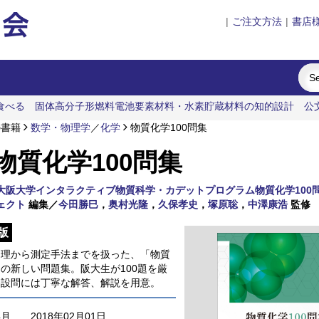
|
ご注文方法
|
書店
食べる
固体高分子形燃料電池要素材料・水素貯蔵材料の知的設計
公
の書籍
数学・物理学
／
化学
物質化学100問集
物質化学100問集
大阪大学インタラクティブ物質科学・カデットプログラム物質化学100
ェクト
編集／
今田勝巳
，
奥村光隆
，
久保孝史
，
塚原聡
，
中澤康浩
監修
版
物理から測定手法までを扱った、「物質
の新しい問題集。阪大生が100題を厳
各設問には丁寧な解答、解説を用意。
年月
2018年02月01日