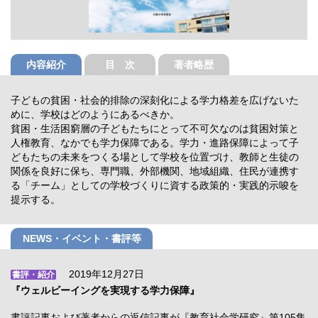
内容紹介
目 次
著者略歴
子どもの貧困・社会的排除の深刻化による学力格差を広げないた
めに、学校はどのようにあるべきか。
貧困・生活困窮層の子どもたちにとって不可欠なのは貧困対策と
人権教育、なかでも学力保障である。学力・進路保障によって子
どもたちの未来をつくる場として学校を位置づけ、教師と生徒の
関係を良好に保ち、専門職、外部機関、地域組織、住民が連携す
る「チーム」としての学校づくりに資する政策的・実践的示唆を
提示する。
NEWS・イベント・書評等
2019年12月27日
書評・紹介
『ウェルビーイングを実現する学力保障』
書評記事および著者からの返信記事が『教育社会学研究』第105集