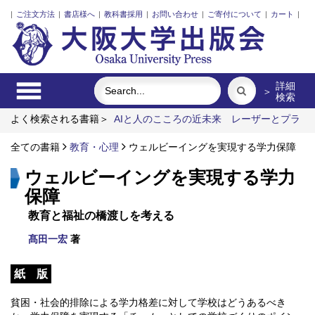
|
ご注文方法
|
書店様へ
|
教科書採用
|
お問い合わせ
|
ご寄付について
|
カート
|
詳細
＞
検索
よく検索される書籍＞
AIと人のこころの近未来
レーザーとプラ
ズマと粒子ビーム
固体高分子形燃料電池要素材料・水素貯蔵材
料の知的設計
全ての書籍
教育・心理
リスク意思決定論
ウェルビーイングを実現する学力保障
関係人口の社会学
街に拓く
大学
ウェルビーイングを実現する学力
保障
教育と福祉の橋渡しを考える
髙田一宏
著
紙 版
貧困・社会的排除による学力格差に対して学校はどうあるべき