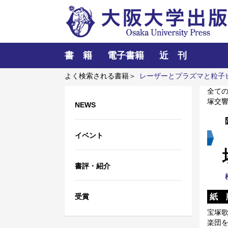
書 籍
電子書籍
近 刊
よく検索される書籍＞
レーザーとプラズマと粒子
大学
全て
塚交
NEWS
イベント
書評・紹介
受賞
紙 
宝塚
楽団