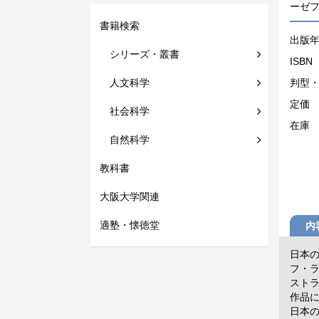
ーゼ
書籍検索
出版
シリーズ・叢書
ISBN
人文科学
判型
定価
社会科学
在庫
自然科学
教科書
大阪大学関連
適塾・懐徳堂
内
日本
フ・
スト
作品
日本の