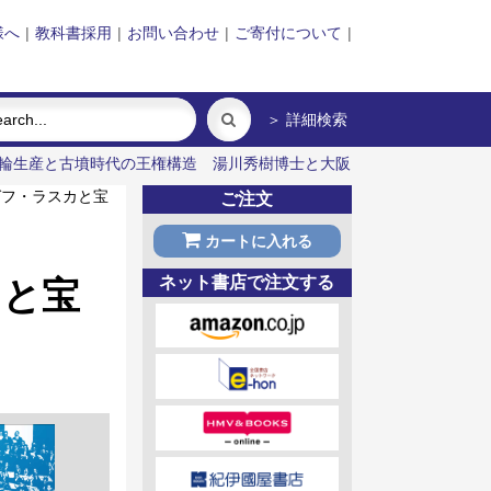
様へ
|
教科書採用
|
お問い合わせ
|
ご寄付について
|
＞ 詳細検索
輪生産と古墳時代の王権構造
湯川秀樹博士と大阪
フ・ラスカと宝
ご注文
カートに入れる
ネット書店で注文する
カと宝