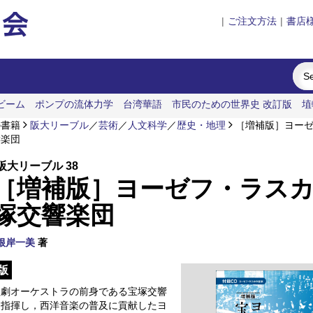
|
ご注文方法
|
書店
ビーム
ポンプの流体力学
台湾華語
市民のための世界史 改訂版
埴
の書籍
阪大リーブル
／
芸術
／
人文科学
／
歴史・地理
［増補版］ヨーゼ
響楽団
阪大リーブル 38
［増補版］ヨーゼフ・ラス
塚交響楽団
根岸一美
著
版
歌劇オーケストラの前身である宝塚交響
を指揮し，西洋音楽の普及に貢献したヨ