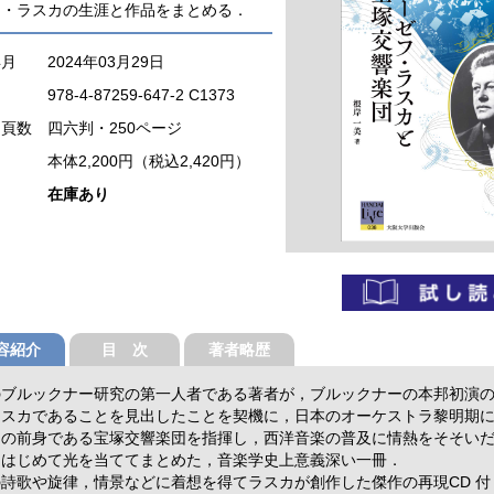
フ・ラスカの生涯と作品をまとめる．
年月
2024年03月29日
978-4-87259-647-2 C1373
・頁数
四六判・250ページ
本体2,200円（税込2,420円）
在庫あり
容紹介
目 次
著者略歴
のブルックナー研究の第一人者である著者が，ブルックナーの本邦初演
ラスカであることを見出したことを契機に，日本のオーケストラ黎明期
ラの前身である宝塚交響楽団を指揮し，西洋音楽の普及に情熱をそそい
にはじめて光を当ててまとめた，音楽学史上意義深い一冊．
詩歌や旋律，情景などに着想を得てラスカが創作した傑作の再現CD 付