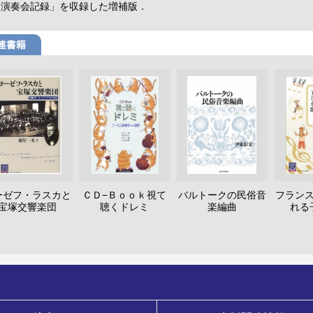
期演奏会記録」を収録した増補版．
連書籍
ーゼフ・ラスカと
ＣＤ−Ｂｏｏｋ視て
バルトークの民俗音
フラン
宝塚交響楽団
聴くドレミ
楽編曲
れる