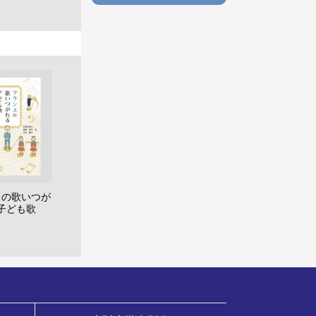
スの歌いつが
子ども歌