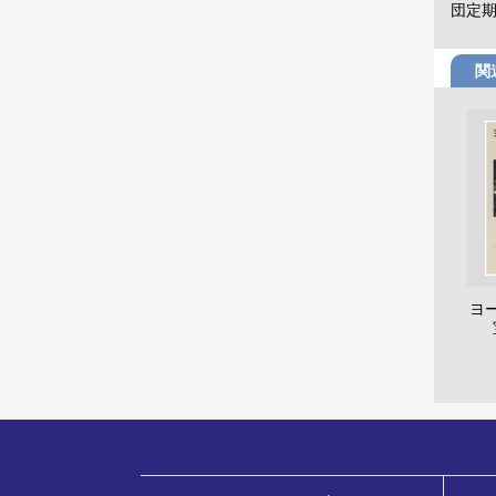
団定
関
ヨ