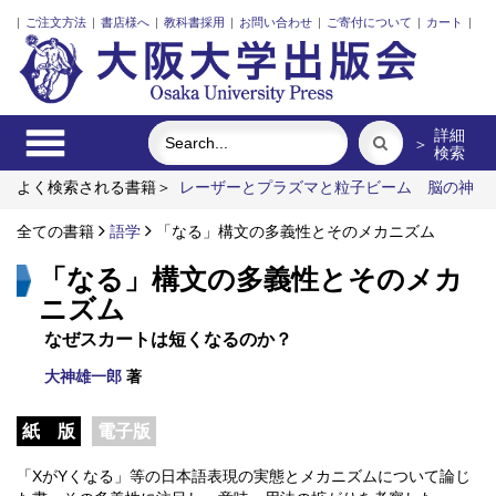
|
ご注文方法
|
書店様へ
|
教科書採用
|
お問い合わせ
|
ご寄付について
|
カート
|
詳細
＞
検索
よく検索される書籍＞
レーザーとプラズマと粒子ビーム
脳の神
秘を探る
明治・大正・昭和の細菌学者たち
近代日本における
企業家の諸系譜
全ての書籍
語学
ポンプの流体力学
「なる」構文の多義性とそのメカニズム
食べる
「なる」構文の多義性とそのメカ
ニズム
なぜスカートは短くなるのか？
大神雄一郎
著
紙 版
電子版
「XがYくなる」等の日本語表現の実態とメカニズムについて論じ