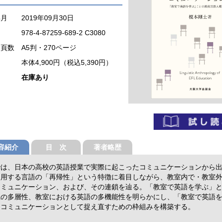
年月
2019年09月30日
978-4-87259-689-2 C3080
・頁数
A5判・270ページ
本体4,900円（税込5,390円）
在庫あり
容紹介
目 次
著者略歴
では、日本の高校の英語授業で実際に起こったコミュニケーションから
使用する言語の「再帰性」という特徴に着目しながら、教室内で・教室
コミュニケーション、および、その連鎖を辿る。「教室で英語を学ぶ」
践の多層性、教室における英語の多機能性を明らかにし、「教室で英語
をコミュニケーションとして捉え直すための枠組みを構築する。