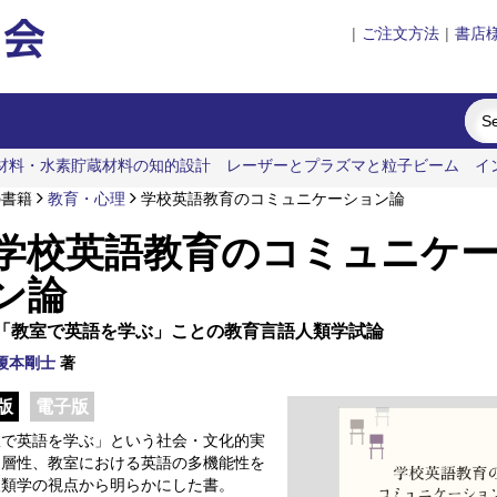
|
ご注文方法
|
書店
材料・水素貯蔵材料の知的設計
レーザーとプラズマと粒子ビーム
イ
文化史
の書籍
教育・心理
学校英語教育のコミュニケーション論
学校英語教育のコミュニケ
ン論
「教室で英語を学ぶ」ことの教育言語人類学試論
榎本剛士
著
版
電子版
室で英語を学ぶ」という社会・文化的実
多層性、教室における英語の多機能性を
人類学の視点から明らかにした書。