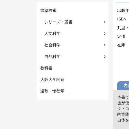
書籍検索
出版
ISBN
シリーズ・叢書
判型
人文科学
定価
社会科学
在庫
自然科学
教科書
大阪大学関連
内
適塾・懐徳堂
本書
徒が
タ・
的実
自体