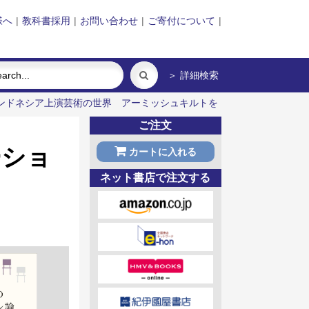
様へ
|
教科書採用
|
お問い合わせ
|
ご寄付について
|
＞ 詳細検索
ンドネシア上演芸術の世界
アーミッシュキルトを
ご注文
ーショ
カートに入れる
ネット書店で注文する