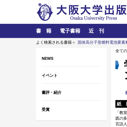
書 籍
電子書籍
近 刊
よく検索される書籍＞
固体高分子形燃料電池要素
訪ねて
明治・大正・昭和の細菌学者たち
対抗
全て
NEWS
イベント
書評・紹介
紙 
受賞
「教
践の
言語