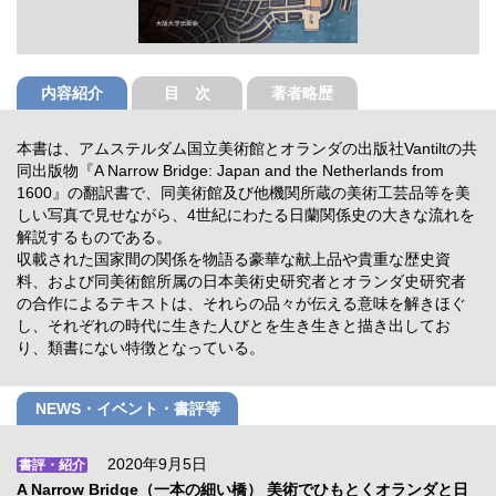
内容紹介
目 次
著者略歴
本書は、アムステルダム国立美術館とオランダの出版社Vantiltの共
同出版物『A Narrow Bridge: Japan and the Netherlands from
1600』の翻訳書で、同美術館及び他機関所蔵の美術工芸品等を美
しい写真で見せながら、4世紀にわたる日蘭関係史の大きな流れを
解説するものである。
収載された国家間の関係を物語る豪華な献上品や貴重な歴史資
料、および同美術館所属の日本美術史研究者とオランダ史研究者
の合作によるテキストは、それらの品々が伝える意味を解きほぐ
し、それぞれの時代に生きた人びとを生き生きと描き出してお
り、類書にない特徴となっている。
NEWS・イベント・書評等
2020年9月5日
書評・紹介
A Narrow Bridge（一本の細い橋） 美術でひもとくオランダと日