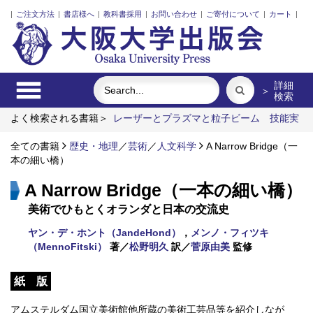
|
ご注文方法
|
書店様へ
|
教科書採用
|
お問い合わせ
|
ご寄付について
|
カート
|
詳細
＞
検索
よく検索される書籍＞
レーザーとプラズマと粒子ビーム
技能実
習生と日本語のリアル
イラン立憲革命前夜の翻案文学
ロシ
ア 祈りの大地
全ての書籍
歴史・地理
「力のある学校」の探究
／
芸術
／
人文科学
A Narrow Bridge（一
自治体行政と政策の
優先順位づけ
本の細い橋）
A Narrow Bridge（一本の細い橋）
美術でひもとくオランダと日本の交流史
ヤン・デ・ホント（JandeHond）
，
メンノ・フィツキ
（MennoFitski）
著／
松野明久
訳／
菅原由美
監修
紙 版
アムステルダム国立美術館他所蔵の美術工芸品等を紹介しなが