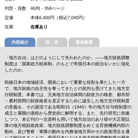
判型・頁数
A5判・358ページ
定価
本体6,400円（税込7,040円）
在庫
在庫あり
内容紹介
目 次
著者略歴
「地方自治」はどのようにして失われたのか。――地方財政調整
制度は「国家総力戦体制」のもとで帝国日本の統治をいかに強化
したのか。
戦後日本の地域経済、開発において重要な役割を果たした一方
で、地方財政の自主性を奪ってきたとの批判も受けてきた地方交
付税制度。本書では、元来地方自治体間の財政力の格差、都市部
－農村部間の財政格差を是正するために誕生した地方交付税制度
の意義を、その源流である昭和15（1940）年の地方分与税制度の
成立と展開の過程から歴史的に解明する。また、先行研究に依拠
しつつ、未公刊の一次資料も用いて地方自治のあり様や大正期以
降の地方税財政政策、地方財政調整制度をめぐる官僚機構内部の
動向、及び警察・軍隊の動向を内務省地方局やその政策理念を通
じて検討することで、帝国日本における地方財政調整制度の歴史