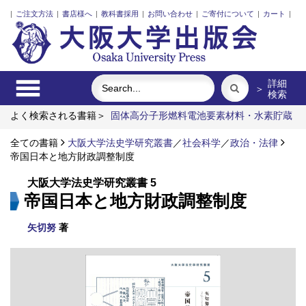
|
ご注文方法
|
書店様へ
|
教科書採用
|
お問い合わせ
|
ご寄付について
|
カート
|
詳細
＞
検索
よく検索される書籍＞
固体高分子形燃料電池要素材料・水素貯蔵
材料の知的設計
明治・大正・昭和の細菌学者たち
アーミッシ
ュキルトを訪ねて
全ての書籍
大阪大学法史学研究叢書
ゴジラは自然の逆襲か？
／
社会科学
食べる
／
政治・法律
脳の神秘
を探る
帝国日本と地方財政調整制度
大阪大学法史学研究叢書 5
帝国日本と地方財政調整制度
矢切努
著