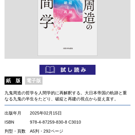
紙 版
電子版
九鬼周造の哲学を人間学的に再解釈する。大日本帝国の軌跡と重
なる九鬼の半生をたどり、破綻と再建の視点から捉え直す。
出版年月
2025年02月15日
ISBN
978-4-87259-830-8 C3010
判型・頁数
A5判・292ページ