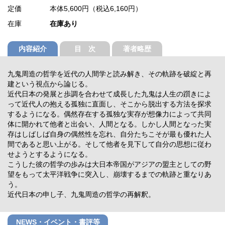
定価
本体5,600円（税込6,160円）
在庫
在庫あり
内容紹介
目 次
著者略歴
九鬼周造の哲学を近代の人間学と読み解き、その軌跡を破綻と再
建という視点から論じる。
近代日本の発展と歩調を合わせて成長した九鬼は人生の躓きによ
って近代人の抱える孤独に直面し、そこから脱出する方法を探求
するようになる。偶然存在する孤独な実存が想像力によって共同
体に開かれて他者と出会い、人間となる。しかし人間となった実
存はしばしば自身の偶然性を忘れ、自分たちこそが最も優れた人
間であると思い上がる。そして他者を見下して自分の思想に従わ
せようとするようになる。
こうした彼の哲学の歩みは大日本帝国がアジアの盟主としての野
望をもって太平洋戦争に突入し、崩壊するまでの軌跡と重なりあ
う。
近代日本の申し子、九鬼周造の哲学の再解釈。
NEWS・イベント・書評等