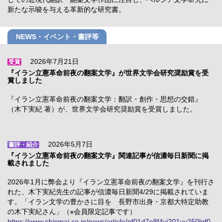
新たな示唆を与える革新的な研究書。
NEWS・イベント・書評等
2026年7月21日
受賞
『イラン立憲革命前夜の翻案文学』が世界文学会研究奨励賞を受
賞しました
『イラン立憲革命前夜の翻案文学：翻訳・創作・思想の交錯』
（木下実紀 著）が、世界文学会研究奨励賞を受賞しました。
2026年5月7日
書評・紹介
『イラン立憲革命前夜の翻案文学』関連記事が信濃毎日新聞に掲
載されました
2026年1月に弊会より『イラン立憲革命前夜の翻案文学』を刊行さ
れた、木下実紀先生の記事が信濃毎日新聞4/29に掲載されていま
す。「イラン文学の豊かさに目を 長野市出身・京都大特定助教
の木下実紀さん」（※会員限定記事です）
https://www.shinmai.co.jp/news/article/gf01d7o8f4vj201uv250lgf0