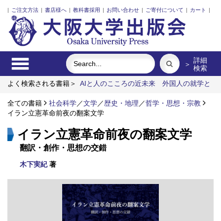
|
ご注文方法
|
書店様へ
|
教科書採用
|
お問い合わせ
|
ご寄付について
|
カート
|
詳細
＞
検索
よく検索される書籍＞
AIと人のこころの近未来
外国人の就学と
不就学
戦争記憶と中国文学体験
イラン立憲革命前夜の翻案文
学
全ての書籍
関係人口の社会学
社会科学
／
Communication-Design 1
文学
／
歴史・地理
／
哲学・思想・宗教
イラン立憲革命前夜の翻案文学
イラン立憲革命前夜の翻案文学
翻訳・創作・思想の交錯
木下実紀
著