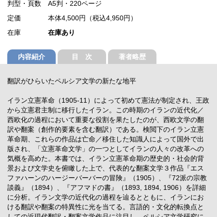
判型・頁数
A5判・220ページ
定価
本体4,500円（税込4,950円）
在庫
在庫あり
内容紹介
目 次
著者略歴
翻訳がひらいたペルシア文学の新たな地平
イラン立憲革命（1905-11）によって初めて憲法が制定され、王政
から立憲君主制に移行したイラン。この時期のイランの近代化／
西欧化の過程において重要な役割を果たしたのが、西欧文学の翻
訳や翻案（創作的要素を含む翻訳）である。検閲下のイラン立憲
革命期、これらの作品は亡命／移住した知識人によって国外で出
版され、「立憲革命文学」の一つとしてイランの人々の改革への
気概を高めた。本書では、イラン立憲革命期の歴史的・社会的背
景および文学史を俯瞰した上で、代表的な翻案文学３作品『エス
ファハーンのハージーバーバーの冒険』（1905）、『72派の宗教
談義』（1894）、『アフマドの書』（1893, 1894, 1906）を詳細
に分析。イラン文学の近代化の過程を辿るとともに、イランにお
ける翻訳や翻案の特異性に光を当てる。言語的・文化的転換点と
しての近現代翻訳・翻案文学作品に注目し、ペルシア文学研究に