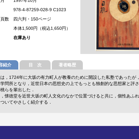
年月
1997年10月
978-4-87259-028-9 C1023
・頁数
四六判・150ページ
本体1,500円（税込1,650円）
在庫あり
容紹介
目 次
著者略歴
は，1724年に大坂の有力町人が教養のために開設した私塾であったが
坂学問所となり，近世日本の思想史の上でもっとも独創的な思想家と評
蟠桃らを輩出した．
は，懐徳堂を近世大坂の町人文化のなかで位置づけると共に，個性あふ
についてやさしく紹介する．