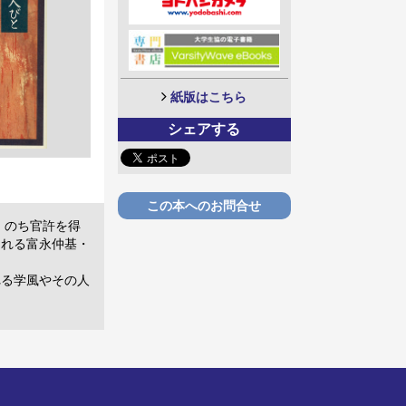
紙版はこちら
シェアする
この本へのお問合せ
，のち官許を得
される富永仲基・
れる学風やその人