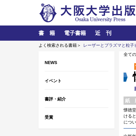
書 籍
電子書籍
近 刊
よく検索される書籍＞
レーザーとプラズマと粒子
シア 祈りの大地
初級中国語
全て
NEWS
イベント
書評・紹介
紙 
懐徳
ける
受賞
につ