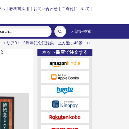
様へ
|
教科書採用
|
お問い合わせ
|
ご寄付について
|
＞ 詳細検索
トエリアB1 5周年記念記録集 上方遊歩46景
ロ
びと
ネット書店で注文する