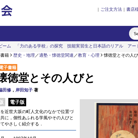
|
ご注文方法
|
書店
ビーム
「力のある学校」の探究
技能実習生と日本語のリアル
アー
の書籍
歴史・地理
／
適塾・懐徳堂関連
／
教育・心理
懐徳堂とその人
電子書籍
懐徳堂とその人びと
脇田修
，
岸田知子
著
版
電子版
堂を近世大坂の町人文化のなかで位置づ
と共に，個性あふれる学風やその人びと
いてやさしく紹介する．