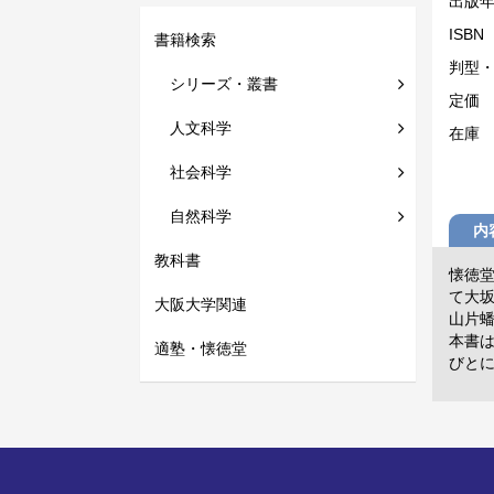
出版
ISBN
書籍検索
判型
シリーズ・叢書
定価
人文科学
在庫
社会科学
自然科学
内
教科書
懐徳堂
て大
大阪大学関連
山片
本書
適塾・懐徳堂
びと