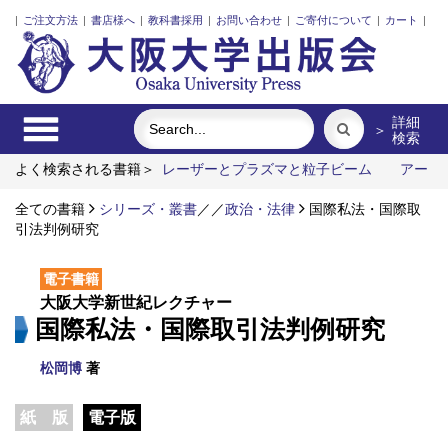
|
ご注文方法
|
書店様へ
|
教科書採用
|
お問い合わせ
|
ご寄付について
|
カート
|
詳細
＞
検索
よく検索される書籍＞
レーザーとプラズマと粒子ビーム
アー
トエリアB1 5周年記念記録集 上方遊歩46景
固体高分子形燃
料電池要素材料・水素貯蔵材料の知的設計
全ての書籍
シリーズ・叢書
／
／
政治・法律
〔オンデマンド版〕
国際私法・国際取
対抗文化史
引法判例研究
計算機マテリアルデザイン入門
電子書籍
大阪大学新世紀レクチャー
国際私法・国際取引法判例研究
松岡博
著
紙 版
電子版