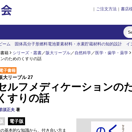
|
ご注文方法
|
書店
ビーム
固体高分子形燃料電池要素材料・水素貯蔵材料の知的設計
イ
遊歩46景
明治・大正・昭和の細菌学者たち
の書籍
シリーズ・叢書
／
阪大リーブル
／
自然科学
／
医学・歯学・薬学
ョンのためのくすりの話
電子書籍
阪大リーブル 27
セルフメディケーションの
くすりの話
那須正夫
著
版
電子版
りの基本的な知識から、付き合い方ま