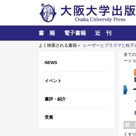
書 籍
電子書籍
近 刊
よく検索される書籍＞
レーザーとプラズマと粒子
訪ねて
アートエリアB1 5周年記念記録集 上方
全て
ーシ
NEWS
イベント
書評・紹介
受賞
紙 
くす