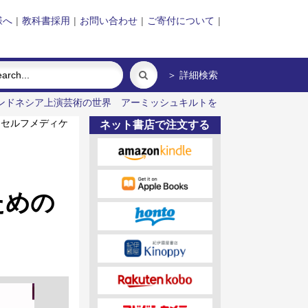
様へ
|
教科書採用
|
お問い合わせ
|
ご寄付について
|
＞ 詳細検索
ンドネシア上演芸術の世界
アーミッシュキルトを
セルフメディケ
ネット書店で注文する
ための