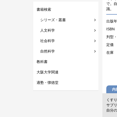
で。
識。
書籍検索
シリーズ・叢書
出版
ISBN
人文科学
判型
社会科学
定価
自然科学
在庫
教科書
大阪大学関連
適塾・懐徳堂
内
くす
サプ
自分