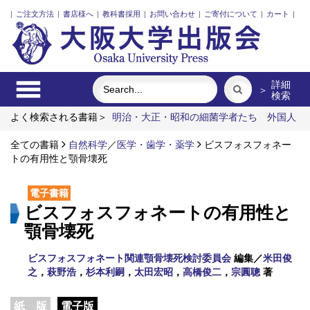
|
ご注文方法
|
書店様へ
|
教科書採用
|
お問い合わせ
|
ご寄付について
|
カート
|
詳細
＞
検索
よく検索される書籍＞
明治・大正・昭和の細菌学者たち
外国人
介護士と働くための異文化理解
A Narrow Bridge（一本の細い
橋）
全ての書籍
固体高分子形燃料電池要素材料・水素貯蔵材料の知的設計
自然科学
／
医学・歯学・薬学
ビスフォスフォネー
トの有用性と顎骨壊死
模索するロシア帝国
ピアノはいつピアノになったか？
電子書籍
ビスフォスフォネートの有用性と
顎骨壊死
ビスフォスフォネート関連顎骨壊死検討委員会
編集／
米田俊
之
，
萩野浩
，
杉本利嗣
，
太田宏昭
，
高橋俊二
，
宗圓聰
著
紙 版
電子版