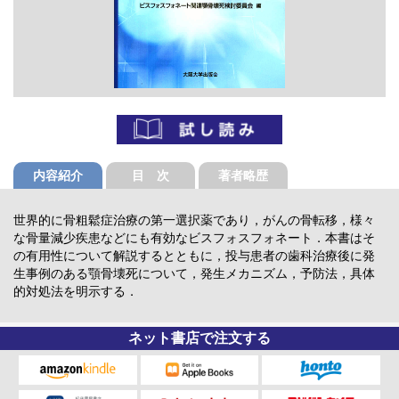
内容紹介
目 次
著者略歴
世界的に骨粗鬆症治療の第一選択薬であり，がんの骨転移，様々
な骨量減少疾患などにも有効なビスフォスフォネート．本書はそ
の有用性について解説するとともに，投与患者の歯科治療後に発
生事例のある顎骨壊死について，発生メカニズム，予防法，具体
的対処法を明示する．
ネット書店で注文する