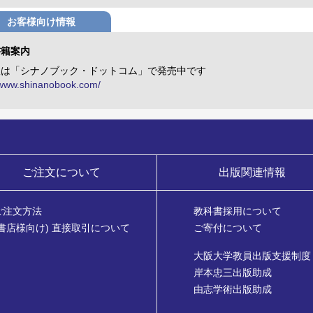
お客様向け情報
書籍案内
版は「シナノブック・ドットコム」で発売中です
//www.shinanobook.com/
ご注文について
出版関連情報
ご注文方法
教科書採用について
(書店様向け) 直接取引について
ご寄付について
大阪大学教員出版支援制度
岸本忠三出版助成
由志学術出版助成