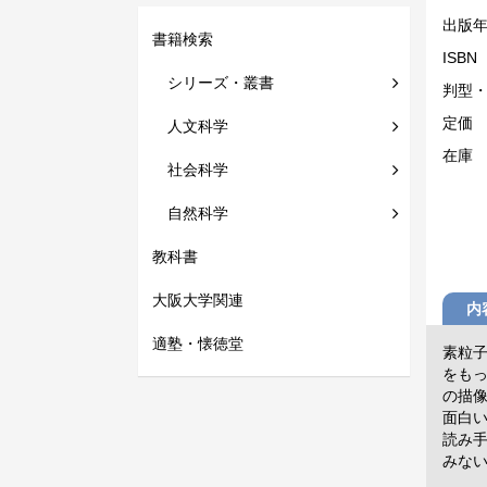
出版
書籍検索
ISBN
シリーズ・叢書
判型
定価
人文科学
在庫
社会科学
自然科学
教科書
大阪大学関連
内
適塾・懐徳堂
素粒
をも
の描
面白
読み
みな