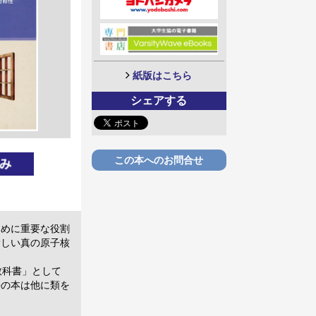
紙版はこちら
シェアする
この本へのお問合せ
ために重要な役割
新しい真の原子核
教科書」として
語の本は他に類を