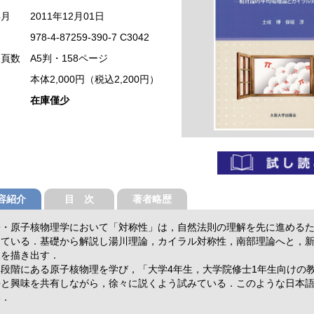
年月
2011年12月01日
978-4-87259-390-7 C3042
・頁数
A5判・158ページ
本体2,000円（税込2,200円）
在庫僅少
容紹介
目 次
著者略歴
子・原子核物理学において「対称性」は，自然法則の理解を先に進める
っている．基礎から解説し湯川理論，カイラル対称性，南部理論へと，
像を描き出す．
い段階にある原子核物理を学び，「大学4年生，大学院修士1年生向けの
手と興味を共有しながら，徐々に説くよう試みている．このような日本
い．