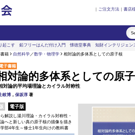
|
ご注文方法
|
書店
り起こす
鉛フリーはんだ付け入門
懐徳堂事典
知財インテリジェン
の書籍
自然科学
／
数学・物理学
相対論的多体系としての原子核
電子書籍
相対論的多体系としての原子
相対論的平均場理論とカイラル対称性
土岐博
，
保坂淳
著
版
電子版
から解説し湯川理論・カイラル対称性・
理論へと新しい真の原子核の描像を描き
学部4年生～修士1年生向けの教科書