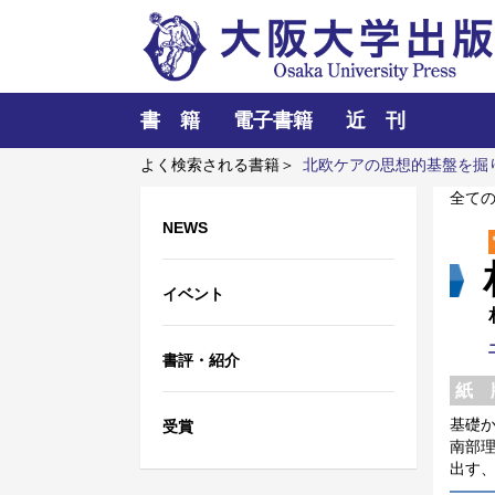
書 籍
電子書籍
近 刊
よく検索される書籍＞
北欧ケアの思想的基盤を掘
司法省と裁判官
全て
NEWS
イベント
書評・紹介
紙 
基礎
受賞
南部
出す、