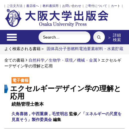
|
ご注文方法
|
書店様へ
|
教科書採用
|
お問い合わせ
|
ご寄付について
|
カート
|
詳細
＞
検索
よく検索される書籍＞
固体高分子形燃料電池要素材料・水素貯蔵
材料の知的設計
レーザーとプラズマと粒子ビーム
ポンプの流
体力学
全ての書籍
近代日本における企業家の諸系譜
自然科学
／
生物学・環境
／
機械・金属
インドネシア上演芸
エクセルギ
術の世界
ーデザイン学の理解と応用
食べる
電子書籍
エクセルギーデザイン学の理解と
応用
続熱管理士教本
久角喜徳
，
中西重康
，
毛笠明志
監修／
「エネルギーの尺度を
見直そう」製作委員会
編集