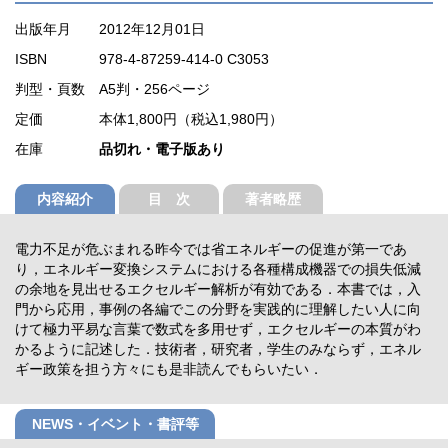
出版年月
2012年12月01日
ISBN
978-4-87259-414-0 C3053
判型・頁数
A5判・256ページ
定価
本体1,800円（税込1,980円）
在庫
品切れ・電子版あり
内容紹介
目 次
著者略歴
電力不足が危ぶまれる昨今では省エネルギーの促進が第一であ
り，エネルギー変換システムにおける各種構成機器での損失低減
の余地を見出せるエクセルギー解析が有効である．本書では，入
門から応用，事例の各編でこの分野を実践的に理解したい人に向
けて極力平易な言葉で数式を多用せず，エクセルギーの本質がわ
かるように記述した．技術者，研究者，学生のみならず，エネル
ギー政策を担う方々にも是非読んでもらいたい．
NEWS・イベント・書評等