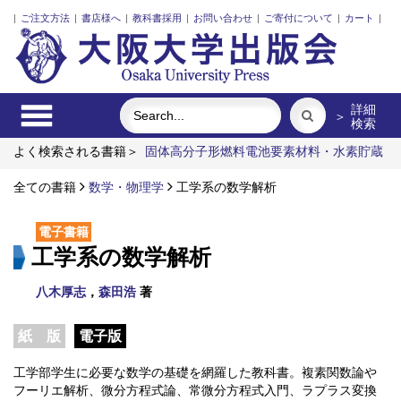
|
ご注文方法
|
書店様へ
|
教科書採用
|
お問い合わせ
|
ご寄付について
|
カート
|
詳細
＞
検索
よく検索される書籍＞
固体高分子形燃料電池要素材料・水素貯蔵
材料の知的設計
レーザーとプラズマと粒子ビーム
明治・大
正・昭和の細菌学者たち
全ての書籍
数学・物理学
外国人介護士と働くための異文化理解
工学系の数学解析
食べる
リスク意思決定論
電子書籍
工学系の数学解析
八木厚志
，
森田浩
著
紙 版
電子版
工学部学生に必要な数学の基礎を網羅した教科書。複素関数論や
フーリエ解析、微分方程式論、常微分方程式入門、ラプラス変換