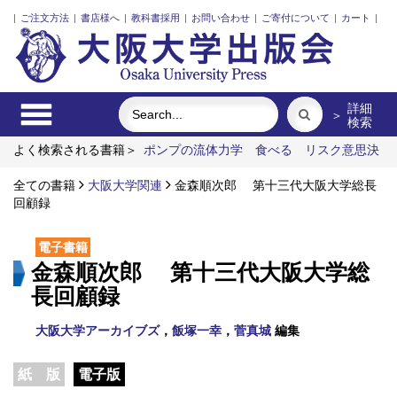
|
ご注文方法
|
書店様へ
|
教科書採用
|
お問い合わせ
|
ご寄付について
|
カート
|
詳細
＞
検索
よく検索される書籍＞
ポンプの流体力学
食べる
リスク意思決
定論
脳の神秘を探る
近代日本における企業家の諸系譜
マル
タ語
全ての書籍
大阪大学関連
金森順次郎 第十三代大阪大学総長
回顧録
電子書籍
金森順次郎 第十三代大阪大学総
長回顧録
大阪大学アーカイブズ
，
飯塚一幸
，
菅真城
編集
紙 版
電子版