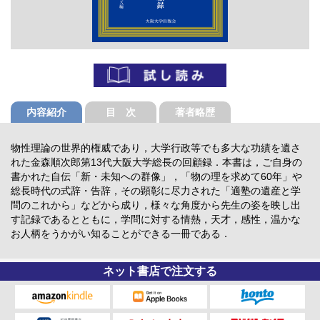
内容紹介
目 次
著者略歴
物性理論の世界的権威であり，大学行政等でも多大な功績を遺さ
れた金森順次郎第13代大阪大学総長の回顧録．本書は，ご自身の
書かれた自伝「新・未知への群像」，「物の理を求めて60年」や
総長時代の式辞・告辞，その顕彰に尽力された「適塾の遺産と学
問のこれから」などから成り，様々な角度から先生の姿を映し出
す記録であるとともに，学問に対する情熱，天才，感性，温かな
お人柄をうかがい知ることができる一冊である．
ネット書店で注文する