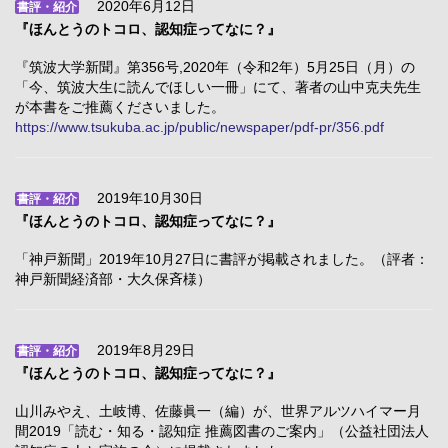
2020年6月12日
書評・紹介
『ほんとうのトコロ、認知症ってなに？』
『筑波大学新聞』第356号,2020年（令和2年）5月25日（月）の
「今、筑波大生に読んでほしい一冊」にて、著者の山中克夫先生
が本書をご推薦くださいました。
https://www.tsukuba.ac.jp/public/newspaper/pdf-pr/356.pdf
2019年10月30日
書評・紹介
『ほんとうのトコロ、認知症ってなに？』
「神戸新聞」2019年10月27日に書評が掲載されました。（評者：
神戸新聞経済部・大久保斉様）
2019年8月29日
書評・紹介
『ほんとうのトコロ、認知症ってなに？』
山川みやえ、土岐博、佐藤眞一（編）が、世界アルツハイマー月
間2019「読む・知る・認知症 推薦図書のご案内」（公益社団法人