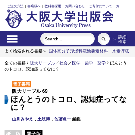
|
ご注文方法
|
書店様へ
|
教科書採用
|
お問い合わせ
|
ご寄付について
|
カート
|
詳細
＞
検索
よく検索される書籍＞
固体高分子形燃料電池要素材料・水素貯蔵
材料の知的設計
食べる
明治・大正・昭和の細菌学者たち
レ
ーザーとプラズマと粒子ビーム
全ての書籍
阪大リーブル
／
社会
ポンプの流体力学
／
医学・歯学・薬学
インドネシ
ほんとう
ア上演芸術の世界
のトコロ、認知症ってなに？
電子書籍
阪大リーブル 69
ほんとうのトコロ、認知症ってな
に？
山川みやえ
，
土岐博
，
佐藤眞一
編集
紙 版
電子版