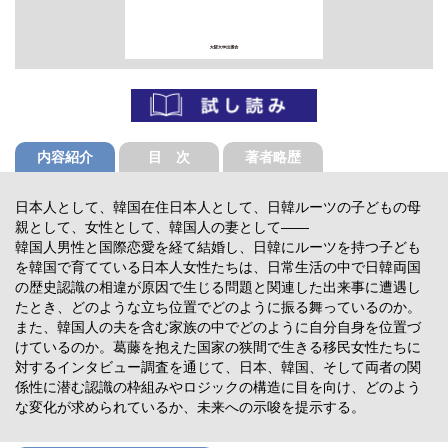
内容紹介
目 次
著者略歴
日本人として、韓国在住日本人として、日韓ルーツの子どもの母
親として、女性として、韓国人の妻として――
韓国人男性と国際恋愛を経て結婚し、日韓にルーツを持つ子ども
を韓国で育てている日本人女性たちは、日常生活の中で日韓両国
の歴史認識の相違が原因で生じる問題と関連した出来事に遭遇し
たとき、どのような立ち位置でどのように振る舞っているのか。
また、韓国人の夫を含む家族の中でどのように自分自身を位置づ
けているのか。葛藤を抱えた国家の狭間で生きる移民女性たちに
対するインタビュー調査を通じて、日本、韓国、そして両者の関
係性に潜む認識の枠組みやロジックの構造に目を向け、どのよう
な変化が求められているか、未来への示唆を提示する。