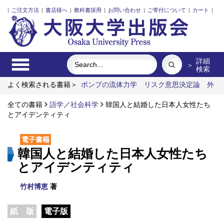
|
ご注文方法
|
書店様へ
|
教科書採用
|
お問い合わせ
|
ご寄付について
|
カート
|
詳細
＞
検索
よく検索される書籍＞
ポンプの流体力学
リスク意思決定論
外
国人介護士と働くための異文化理解
食べる
市場化のなかの北
欧諸国と日本の介護
全ての書籍
語学
／
社会科学
固体高分子形燃料電池要素材料・水素貯蔵
韓国人と結婚した日本人女性たち
材料の知的設計
とアイデンティティ
電子書籍
韓国人と結婚した日本人女性たち
とアイデンティティ
竹村博恵
著
紙 版
電子版