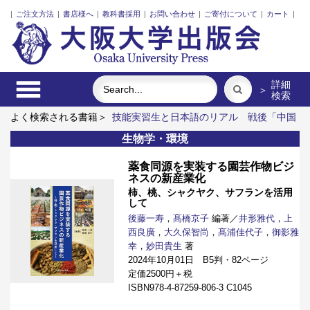
|
ご注文方法
|
書店様へ
|
教科書採用
|
お問い合わせ
|
ご寄付について
|
カート
|
詳細
＞
検索
よく検索される書籍＞
技能実習生と日本語のリアル
戦後「中国
系」亡命文学者と越境する想像力
邪馬台国から大和政権へ
よ
生物学・環境
みがえる適塾
生成される平和の民族誌
新版 緒方洪庵と適塾
薬食同源を実装する園芸作物ビジ
ネスの新産業化
柿、桃、シャクヤク、サフランを活用
して
後藤一寿
，
髙橋京子
編著／
井形雅代
，
上
西良廣
，
大久保智尚
，
髙浦佳代子
，
御影雅
幸
，
妙田貴生
著
2024年10月01日 B5判・82ページ
定価2500円＋税
ISBN978-4-87259-806-3 C1045