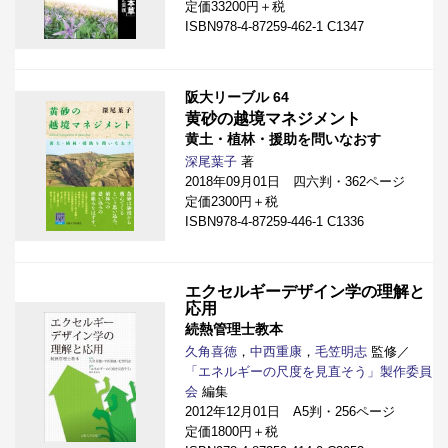
定価33200円＋税
ISBN978-4-87259-462-1 C1347
阪大リーブル 64
黄砂の越境マネジメント
黄土・植林・援助を問いなおす
深尾葉子
著
2018年09月01日 四六判・362ページ
定価2300円＋税
ISBN978-4-87259-446-1 C1336
エクセルギーデザイン学の理解と
応用
続熱管理士教本
久角喜徳
，
中西重康
，
毛笠明志
監修／
「エネルギーの尺度を見直そう」製作委員
会
編集
2012年12月01日 A5判・256ページ
定価1800円＋税