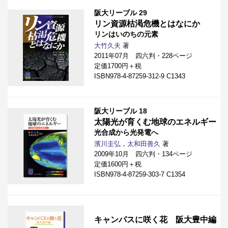
阪大リーブル 29
リン資源枯渇危機とはなにか
リンはいのちの元素
大竹久夫
著
2011年07月 四六判・228ページ
定価1700円＋税
ISBN978-4-87259-312-9 C1343
阪大リーブル 18
太陽光が育くむ地球のエネルギー
光合成から光発電へ
濱川圭弘
，
太和田善久
著
2009年10月 四六判・134ページ
定価1600円＋税
ISBN978-4-87259-303-7 C1354
キャンパスに咲く花 阪大豊中編