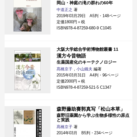
岡山・神庭の滝の群れの60年
中道正之
著
2019年03月29日 A5判・148ページ
定価1800円＋税
ISBN978-4-87259-680-9 C1045
大阪大学総合学術博物館叢書 11
漢方今昔物語
生薬国産化のキーテクノロジー
髙橋京子
，
小山鐵夫
編著
2015年03月31日 A4判・96ページ
定価2000円＋税
ISBN978-4-87259-521-5 C1347
森野藤助賽郭真写「松山本草」
森野旧薬園から学ぶ生物多様性の原点
と実践
髙橋京子
著
2014年03月 B5判・234ページ