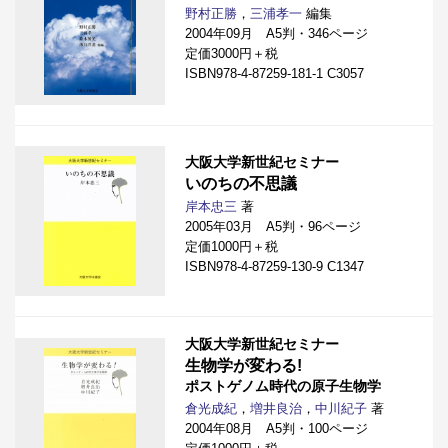
野村正勝
，
三浦孝一
編集
2004年09月 A5判・346ページ
定価3000円＋税
ISBN978-4-87259-181-1 C3057
大阪大学新世紀セミナー
いのちの不思議
岸本忠三
著
2005年03月 A5判・96ページ
定価1000円＋税
ISBN978-4-87259-130-9 C1347
大阪大学新世紀セミナー
生物学が変わる!
ポストゲノム時代の原子生物学
倉光成紀
，
増井良治
，
中川紀子
著
2004年08月 A5判・100ページ