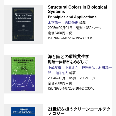
Structural Colors in Biological
Systems
Principles and Applications
木下修一
，
吉岡伸也
編集
2005年09月01日 菊判・352ページ
定価8400円＋税
ISBN978-4-87259-195-8 C3045
海と陸との環境共生学
海陸一体都市をめざして
上嶋英機
，
中原紘之
，
野邑奉弘
，
村田武一
郎
，
山口克人
編著
2004年12月 A5判・250ページ
定価2800円＋税
ISBN978-4-87259-184-2 C3040
21世紀を担うクリーンコールテク
ノロジー