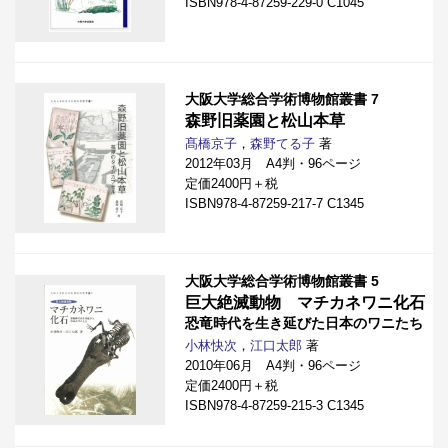
ISBN978-4-87259-229-0 C1045
大阪大学総合学術博物館叢書 7
森野旧薬園と松山本草
髙橋京子
，
森野てる子
著
2012年03月 A4判・96ページ
定価2400円＋税
ISBN978-4-87259-217-7 C1345
大阪大学総合学術博物館叢書 5
巨大絶滅動物 マチカネワニ化石
恐竜時代を生き延びた日本のワニたち
小林快次
，
江口太郎
著
2010年06月 A4判・96ページ
定価2400円＋税
ISBN978-4-87259-215-3 C1345