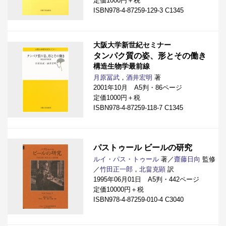
定価1000円＋税
ISBN978-4-87259-129-3 C1345
大阪大学新世紀セミナー
タンパク質の姿、形とその働き
構造生物学最前線
月原冨武
，
酒井宏明
著
2001年10月 A5判・86ページ
定価1000円＋税
ISBN978-4-87259-118-7 C1345
パストゥール ビールの研究
ルイ・パス・トゥール
著／
齋藤日向
監修
／
竹田正一郎
，
北畠克顕
訳
1995年06月01日 A5判・442ページ
定価10000円＋税
ISBN978-4-87259-010-4 C3040