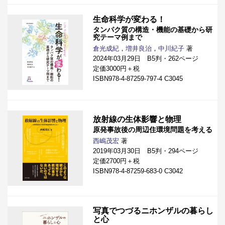
生命科学が変わる！
タンパク質の構造・機能の基礎から研
究テーマ例まで
倉光成紀
，
増井良治
，
中川紀子
著
2024年03月29日 B5判・262ページ
定価3000円＋税
ISBN978-4-87259-797-4 C3045
放射線の生体影響と物理
原発事故後の周辺住環境問題を考える
西嶋茂宏
著
2019年03月30日 B5判・294ページ
定価2700円＋税
ISBN978-4-87259-683-0 C3042
写真でつづるニホンザルの暮らし
と心