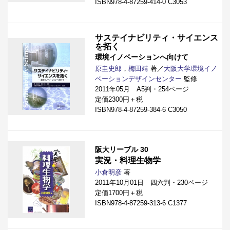
ISBN978-4-87259-414-0 C3053
サステイナビリティ・サイエンス
を拓く
環境イノベーションへ向けて
原圭史郎
，
梅田靖
著／
大阪大学環境イノ
ベーションデザインセンター
監修
2011年05月 A5判・254ページ
定価2300円＋税
ISBN978-4-87259-384-6 C3050
阪大リーブル 30
実況・料理生物学
小倉明彦
著
2011年10月01日 四六判・230ページ
定価1700円＋税
ISBN978-4-87259-313-6 C1377