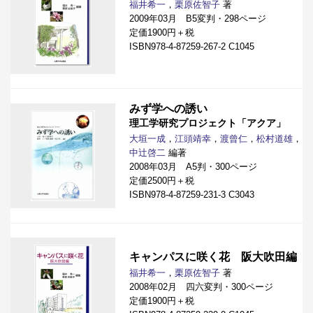
福井希一
，
栗原佐智子
著
2009年03月 B5変判・298ページ
定価1900円＋税
ISBN978-4-87259-267-2 C1045
みず学への誘い
理工学研究プロジェクト「アクア」
大垣一成
，
江頭靖幸
，
渡曾仁
，
松村道雄
，
中辻啓二
編著
2008年03月 A5判・300ページ
定価2500円＋税
ISBN978-4-87259-231-3 C3043
キャンパスに咲く花 阪大吹田編
福井希一
，
栗原佐智子
著
2008年02月 四六変判・300ページ
定価1900円＋税