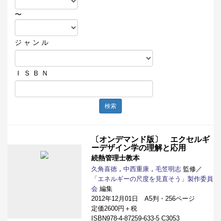
〜
ジ ャ ン ル
Ｉ Ｓ Ｂ Ｎ
検索
〔オンデマンド版〕 エクセルギ
ーデザイン学の理解と応用
続熱管理士教本
久角喜徳
，
中西重康
，
毛笠明志
監修／
「エネルギーの尺度を見直そう」製作委員
会
編集
2012年12月01日 A5判・256ページ
定価2600円＋税
ISBN978-4-87259-633-5 C3053