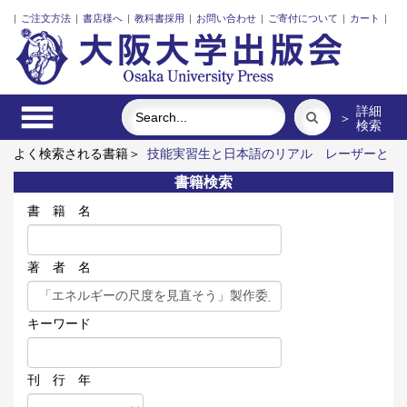
|
ご注文方法
|
書店様へ
|
教科書採用
|
お問い合わせ
|
ご寄付について
|
カート
|
詳細
＞
検索
よく検索される書籍＞
技能実習生と日本語のリアル
レーザーと
プラズマと粒子ビーム
アーミッシュキルトを訪ねて
街に拓く
書籍検索
大学
明治・大正・昭和の細菌学者たち
アートエリアB1 5周年
記念記録集 上方遊歩46景
書 籍 名
著 者 名
キーワード
刊 行 年