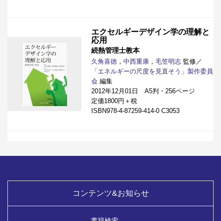
エクセルギーデザイン学の理解と
応用
続熱管理士教本
久角喜徳
，
中西重康
，
毛笠明志
監修／
「エネルギーの尺度を見直そう」製作委員
会
編集
2012年12月01日 A5判・256ページ
定価1800円＋税
ISBN978-4-87259-414-0 C3053
コンテンツ&お知らせ
書籍検索