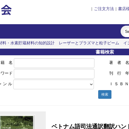
|
ご注文方法
|
書店
材料・水素貯蔵材料の知的設計
レーザーとプラズマと粒子ビーム
イ
遊歩46景
明治・大正・昭和の細菌学者たち
書籍検索
 籍 名
著 者 
ーワード
刊 行 
ャ ン ル
Ｉ Ｓ Ｂ Ｎ
検索
ベトナム語司法通訳翻訳ハン