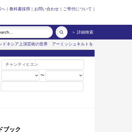
様へ
|
教科書採用
|
お問い合わせ
|
ご寄付について
|
＞ 詳細検索
ンドネシア上演芸術の世界
アーミッシュキルトを
名
年
〜
ドブック