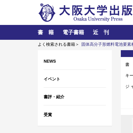
書 籍
電子書籍
近 刊
よく検索される書籍＞
固体高分子形燃料電池要素
訪ねて
アートエリアB1 5周年記念記録集 上方
NEWS
書
キ
イベント
ジ 
書評・紹介
受賞